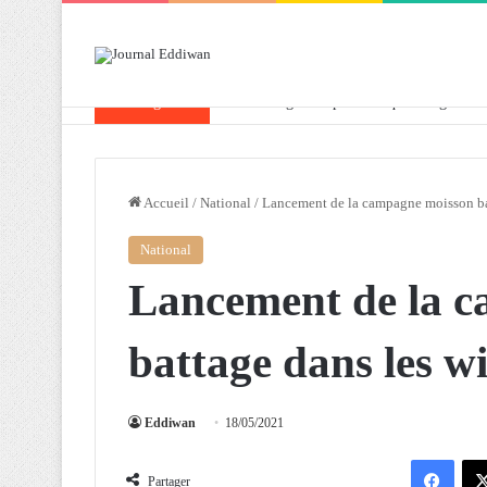
Breaking News
Attaf souligne les priorités que l’Algérie 
Accueil
/
National
/
Lancement de la campagne moisson bat
National
Lancement de la 
battage dans les w
Eddiwan
18/05/2021
Facebook
Partager