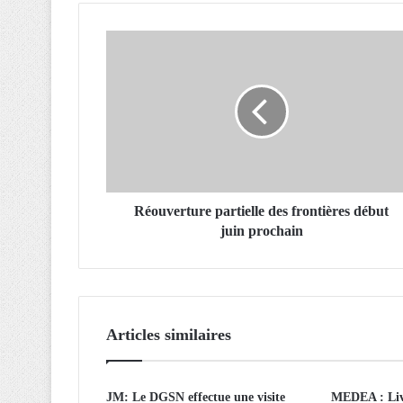
R
é
o
u
v
e
r
t
u
r
Réouverture partielle des frontières début
e
juin prochain
p
a
r
t
i
Articles similaires
e
l
l
JM: Le DGSN effectue une visite
MEDEA : Livr
e