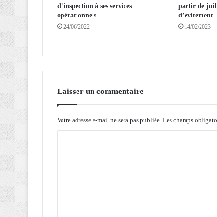
d’inspection à ses services
partir de juil
d
opérationnels
d’évitement
e
24/06/2022
14/02/2023
s
f
r
o
n
t
i
Laisser un commentaire
è
r
e
Votre adresse e-mail ne sera pas publiée.
Les champs obligato
s
C
d
é
o
b
m
u
t
m
j
e
u
n
i