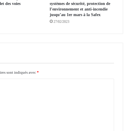
let des voies
systèmes de sécurité, protection de
l
l’environnement et anti-incendie
a
jusqu’au 1er mars à la Safex
t
27/02/2023
ê
t
e
d
u
C
o
n
ires sont indiqués avec
s
*
e
i
l
d
'
a
d
m
i