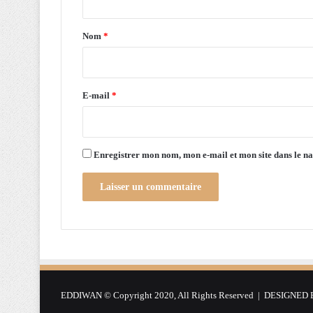
n
t
p
a
r
Nom
*
o
i
c
r
h
a
e
E-mail
*
i
*
n
Enregistrer mon nom, mon e-mail et mon site dans le 
EDDIWAN © Copyright 2020, All Rights Reserved | DESIGNED