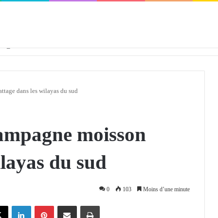
défendra en Conseil de sécurité « avec rigueur et engagement »
tage dans les wilayas du sud
campagne moisson
ilayas du sud
0
103
Moins d’une minute
X
Linkedin
Pinterest
Partager par email
Imprimer