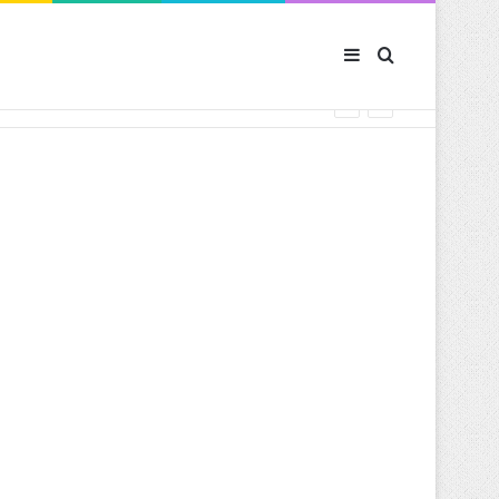
Sidebar (barre latér
Rechercher