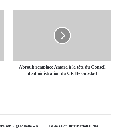
A
b
r
o
u
k
r
e
m
p
Abrouk remplace Amara à la tête du Conseil
l
d'administration du CR Belouizdad
a
c
e
A
m
a
r
a
aison « graduelle » à
Le 4e salon international des
à