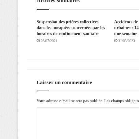
Articles similaires
s
e
s
Suspension des prières collectives
Accidents de 
c
dans les mosquées concernées par les
urbaines : 14
o
horaires de confinement sanitaire
une semain
n
26/07/2021
31/03/2023
d
o
l
é
a
n
c
Laisser un commentaire
e
s
à
Votre adresse e-mail ne sera pas publiée.
Les champs obligato
l
C
a
f
o
a
m
m