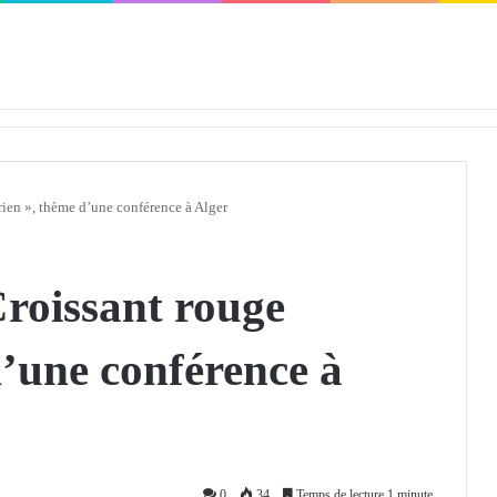
défendra en Conseil de sécurité « avec rigueur et engagement »
ien », thème d’une conférence à Alger
roissant rouge
d’une conférence à
0
34
Temps de lecture 1 minute