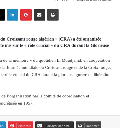
X
Linkedin
Pinterest
Partager par email
Imprimer
u Croissant rouge algérien » (CRA) a été organisée
été mis sur le « rôle crucial » du CRA durant la Glorieuse
um de la mémoire » du quotidien El Moudjahid, en coopération
e la Journée mondiale du Croissant rouge et de la Croix rouge,
rôle crucial du CRA durant la glorieuse guerre de libération
on de l’organisation par le comité de coordination et
oncrétisée en 1957.
din
Pinterest
Partager par email
Imprimer