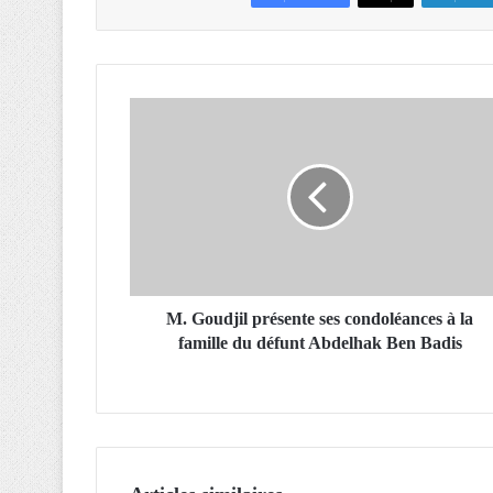
M
.
G
o
u
d
j
i
l
p
M. Goudjil présente ses condoléances à la
r
famille du défunt Abdelhak Ben Badis
é
s
e
n
t
e