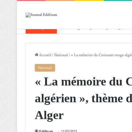
Breaking News
Attaf souligne les priorités que l’Algérie 
Accueil
/
National
/
« La mémoire du Croissant rouge algér
National
« La mémoire du C
algérien », thème 
Alger
Eddiwan
11/05/2023