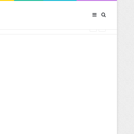
Sidebar (barre latér
Rechercher