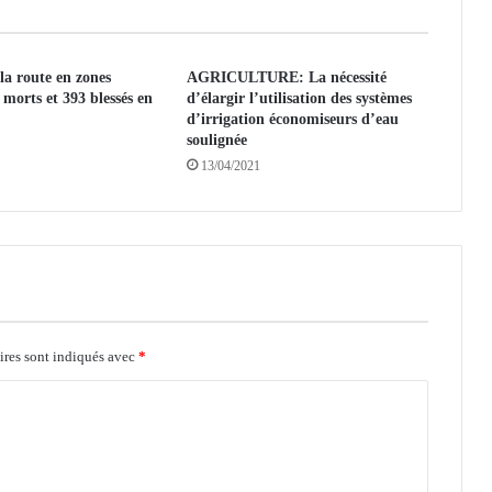
l
a
l
la route en zones
AGRICULTURE: La nécessité
i
 morts et 393 blessés en
d’élargir l’utilisation des systèmes
b
e
d’irrigation économiseurs d’eau
e
soulignée
r
13/04/2021
t
é
d
e
l
a
p
r
e
ires sont indiqués avec
*
s
s
e
e
n