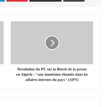
R
é
s
o
l
u
t
i
o
n
Résolution du PE sur la liberté de la presse
d
en Algérie : "une immixtion éhontée dans les
u
affaires internes du pays" (APN)
P
E
s
u
r