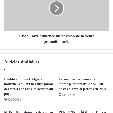
R
:
e
F
k
o
h
r
r
t
o
e
u
a
FPA: Forte affluence au pavillon de la vente
k
f
promotionnelle
h
f
r
l
a
u
Articles similaires
s
e
s
n
u
c
r
e
L’édification de l’Algérie
Fermeture des usines de
e
a
nouvelle requiert la conjugaison
montage automobile : 51.000
c
u
des efforts de tous les acteurs du
postes d’emploi perdus en 2020
o
pays
p
15/03/2021
n
a
06/05/2023
c
v
e
i
MDN : Huit éléments de soutien
PERSONNES ÂGÉES : D’ici à