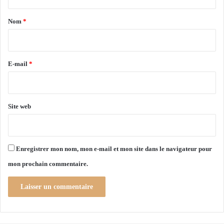
n
t
p
n
a
r
Nom
*
e
o
l
i
j
l
r
e
e
t
e
E-mail
*
s
*
l
o
c
Site web
a
u
x
Enregistrer mon nom, mon e-mail et mon site dans le navigateur pour
mon prochain commentaire.