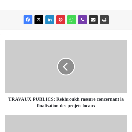
T
R
A
V
A
U
X
P
U
B
TRAVAUX PUBLICS: Rekhroukh rassure concernant la
L
finalisation des projets locaux
I
C
F
S
P
:
A