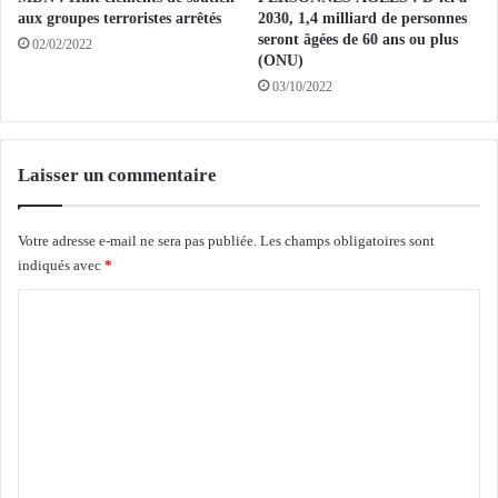
r
l
aux groupes terroristes arrêtés
2030, 1,4 milliard de personnes
n
l
seront âgées de 60 ans ou plus
02/02/2022
a
o
(ONU)
n
n
03/10/2022
t
d
l
e
a
l
f
a
Laisser un commentaire
i
v
n
e
a
Votre adresse e-mail ne sera pas publiée.
Les champs obligatoires sont
n
l
indiqués avec
*
t
i
e
C
s
p
a
r
o
t
o
m
i
m
o
m
o
n
t
e
d
i
n
e
o
s