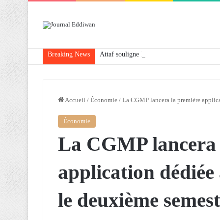
Breaking News
Attaf souligne les priorités que l’Algérie 
Accueil
/
Économie
/
La CGMP lancera la première applic
Économie
La CGMP lancera 
application dédiée
le deuxième semest