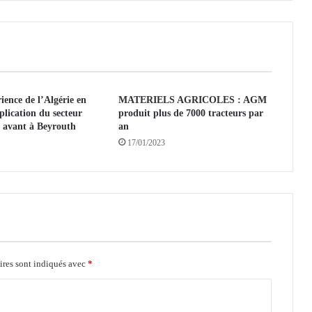
A
b
b
a
s
:
ience de l’Algérie en
MATERIELS AGRICOLES : AGM
p
plication du secteur
produit plus de 7000 tracteurs par
r
n avant à Beyrouth
an
e
17/01/2023
m
i
e
r
v
o
l
a
l
ires sont indiqués avec
*
l
e
r