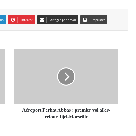
din
Pinterest
Partager par email
Imprimer
A
é
r
o
p
o
r
t
F
e
Aéroport Ferhat Abbas : premier vol aller-
r
retour Jijel-Marseille
h
a
t