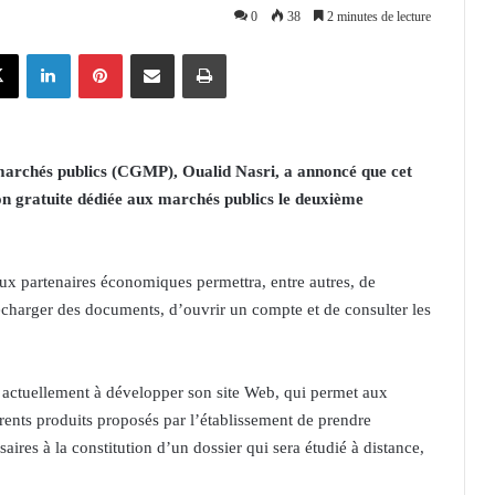
0
38
2 minutes de lecture
X
Linkedin
Pinterest
Partager par email
Imprimer
 marchés publics (CGMP), Oualid Nasri, a annoncé que cet
on gratuite dédiée aux marchés publics le deuxième
 aux partenaires économiques permettra, entre autres, de
élécharger des documents, d’ouvrir un compte et de consulter les
 actuellement à développer son site Web, qui permet aux
érents produits proposés par l’établissement de prendre
aires à la constitution d’un dossier qui sera étudié à distance,