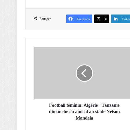
Partager
Facebook
X
Linke
F
o
o
t
b
a
l
l
f
é
Football féminin: Algérie - Tanzanie
m
dimanche en amical au stade Nelson
i
Mandela
n
i