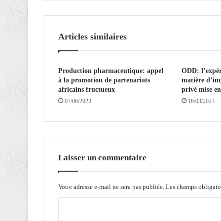
n
:
A
Articles similaires
l
g
é
Production pharmaceutique: appel
ODD: l’expér
r
à la promotion de partenariats
matière d’im
i
africains fructueux
privé mise e
e
07/06/2023
16/03/2023
-
T
a
n
z
a
Laisser un commentaire
n
i
e
Votre adresse e-mail ne sera pas publiée.
Les champs obligato
d
C
i
m
o