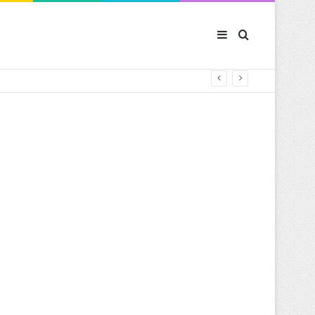
Sidebar (barre latér
Rechercher