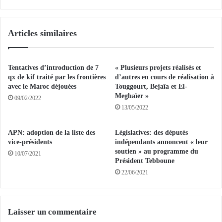
c
c
a
u
s
e
Articles similaires
,
i
1
l
9
l
2
e
Tentatives d’introduction de 7
« Plusieurs projets réalisés et
g
r
qx de kif traité par les frontières
d’autres en cours de réalisation à
u
a
avec le Maroc déjouées
Touggourt, Bejaïa et El-
é
Meghaïer »
u
09/02/2022
r
n
13/05/2022
i
c
s
e
APN: adoption de la liste des
Législatives: des députés
o
n
vice-présidents
indépendants annoncent « leur
n
t
soutien » au programme du
10/07/2021
s
r
Président Tebboune
e
e
22/06/2021
t
i
7
n
d
t
é
e
Laisser un commentaire
c
r