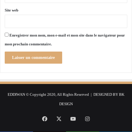
g
P
é
a
Site web
r
l
i
e
e
s
t
Enregistrer mon nom, mon e-mail et mon site dans le navigateur pour
i
mon prochain commentaire.
n
e
e
t
s
a
c
i
EDDIWAN © Copyright 2020, All Rights Reserved | DESIGNED BY
BK
v
i
DESIGN
l
i
Facebook
X
YouTube
Instagram
s
a