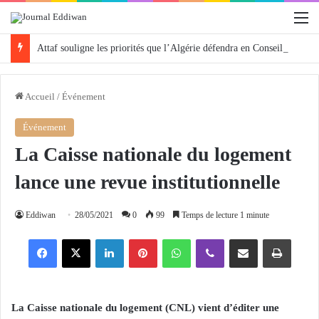
M
Attaf souligne les priorités que l’Algérie défendra en Conseil de sécurité « avec rigueur et engagement »
Accueil
/
Événement
Événement
La Caisse nationale du logement
lance une revue institutionnelle
Eddiwan
28/05/2021
0
99
Temps de lecture 1 minute
Facebook
X
Linkedin
Pinterest
WhatsApp
Viber
Partager par email
Imprimer
La Caisse nationale du logement (CNL) vient d’éditer une