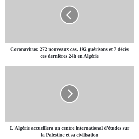
r
o
n
a
v
i
r
u
Coronavirus: 272 nouveaux cas, 192 guérisons et 7 décès
s
ces dernières 24h en Algérie
:
2
L
7
'
2
A
n
l
o
g
u
é
v
r
e
i
a
e
u
a
L'Algérie accueillera un centre international d'études sur
x
c
la Palestine et sa civilisation