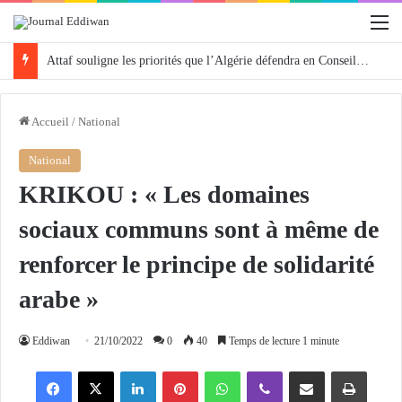
M
Attaf souligne les priorités que l’Algérie défendra en Conseil de sécurité « avec rigueur et engagement »
Accueil
/
National
National
KRIKOU : « Les domaines
sociaux communs sont à même de
renforcer le principe de solidarité
arabe »
Eddiwan
21/10/2022
0
40
Temps de lecture 1 minute
Facebook
X
Linkedin
Pinterest
WhatsApp
Viber
Partager par email
Imprimer