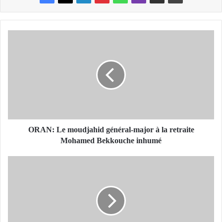
O
R
A
N
:
L
e
m
o
u
ORAN: Le moudjahid général-major à la retraite
d
Mohamed Bekkouche inhumé
j
a
B
h
e
i
l
d
m
g
a
é
h