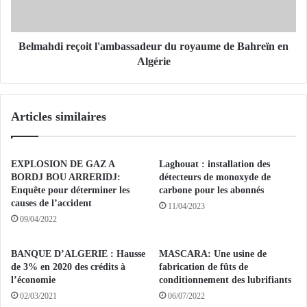
n
d
é
i
r
r
a
e
Belmahdi reçoit l'ambassadeur du royaume de Bahreïn en
l
ç
Algérie
-
o
m
i
a
t
Articles similaires
j
l
o
'
r
a
à
m
EXPLOSION DE GAZ A
Laghouat : installation des
l
b
BORDJ BOU ARRERIDJ:
détecteurs de monoxyde de
a
a
Enquête pour déterminer les
carbone pour les abonnés
r
causes de l’accident
s
11/04/2023
e
s
09/04/2022
t
a
r
d
BANQUE D’ALGERIE : Hausse
MASCARA: Une usine de
a
e
de 3% en 2020 des crédits à
fabrication de fûts de
i
u
l’économie
conditionnement des lubrifiants
t
r
02/03/2021
06/07/2022
e
d