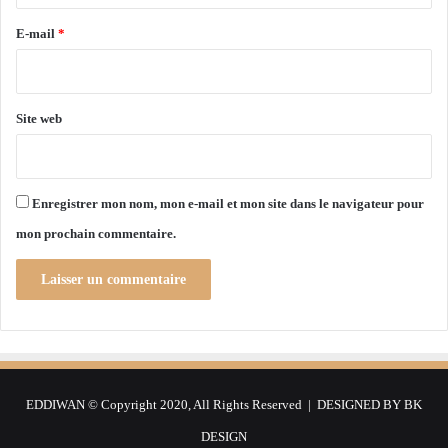
r
é
g
é
e
E-mail
*
r
*
i
e
Site web
Enregistrer mon nom, mon e-mail et mon site dans le navigateur pour
mon prochain commentaire.
EDDIWAN © Copyright 2020, All Rights Reserved | DESIGNED BY
BK
DESIGN