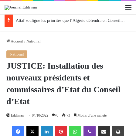
M
Attaf souligne les priorités que l’Algérie défendra en Conseil de sécurité « avec rigueur et engagement »
Accueil
/
National
National
JUSTICE: Installation des
nouveaux présidents et
commissaires d’Etat du Conseil
d’Etat
Eddiwan
04/10/2022
0
73
Moins d’une minute
Facebook
X
Linkedin
Pinterest
WhatsApp
Viber
Partager par email
Imprimer