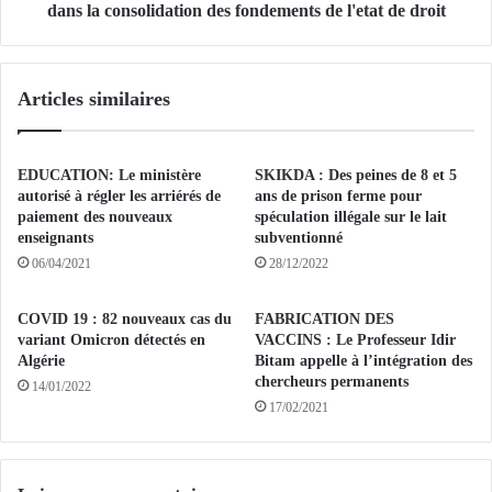
D
v
dans la consolidation des fondements de l'etat de droit
E
a
S
n
M
t
Articles similaires
I
"
N
l
E
e
S
r
EDUCATION: Le ministère
SKIKDA : Des peines de 8 et 5
,
ô
autorisé à régler les arriérés de
ans de prison ferme pour
M
l
paiement des nouveaux
spéculation illégale sur le lait
O
enseignants
subventionné
e
H
i
06/04/2021
28/12/2022
A
m
M
p
COVID 19 : 82 nouveaux cas du
FABRICATION DES
E
o
variant Omicron détectés en
VACCINS : Le Professeur Idir
D
r
Algérie
Bitam appelle à l’intégration des
A
t
chercheurs permanents
14/01/2022
R
a
17/02/2021
K
n
A
t
B
"