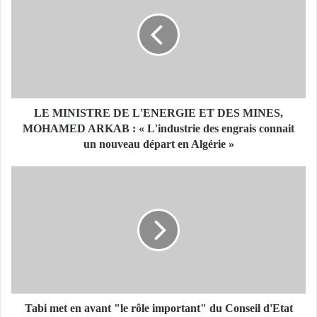
M
I
N
I
S
T
R
E
LE MINISTRE DE L'ENERGIE ET DES MINES,
D
MOHAMED ARKAB : « L'industrie des engrais connait
E
un nouveau départ en Algérie »
L
'
T
E
a
N
b
E
i
R
m
G
e
I
t
E
e
E
n
T
a
Tabi met en avant "le rôle important" du Conseil d'Etat