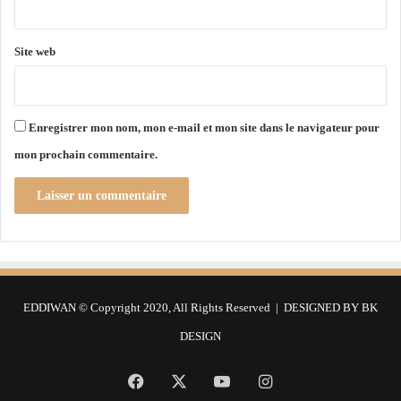
*
a
o
i
n
s
s
Site web
c
o
o
l
n
i
n
d
Enregistrer mon nom, mon e-mail et mon site dans le navigateur pour
a
a
mon prochain commentaire.
i
t
t
i
u
o
n
n
n
d
o
e
u
s
v
f
EDDIWAN © Copyright 2020, All Rights Reserved | DESIGNED BY
BK
e
o
a
n
DESIGN
u
d
d
e
Facebook
X
YouTube
Instagram
é
m