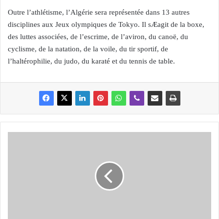
Outre l’athlétisme, l’Algérie sera représentée dans 13 autres
disciplines aux Jeux olympiques de Tokyo. Il sÆagit de la boxe,
des luttes associées, de l’escrime, de l’aviron, du canoë, du
cyclisme, de la natation, de la voile, du tir sportif, de
l’haltérophilie, du judo, du karaté et du tennis de table.
C
o
r
o
n
a
v
i