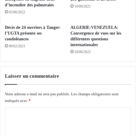
g
c
d’incendier des palmeraies
10/09/2021
u
i
05/06/2022
é
e
r
r
Décès de 24 ouvriers à Tanger:
ALGERIE-VENEZUELA:
i
s
l’UGTA présente ses
Convergence de vues sur les
s
m
condoléances
différentes questions
o
o
internationales
09/02/2021
n
b
10/06/2022
s
i
e
l
t
i
8
s
Laisser un commentaire
d
é
é
s
c
p
Votre adresse e-mail ne sera pas publiée.
Les champs obligatoires sont
è
o
indiqués avec
*
s
u
C
r
s
o
é
m
c