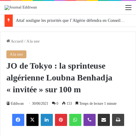
M
Attaf souligne les priorités que l’Algérie défendra en Conseil de sécurité « avec rigueur et engagement »
Accueil
/
A la une
A la une
JO de Tokyo : la sprinteuse
algérienne Loubna Benhadja
« invitée » sur 100 m
Eddiwan
30/06/2021
0
153
Temps de lecture 1 minute
Facebook
X
Linkedin
Pinterest
WhatsApp
Viber
Partager par email
Imprimer