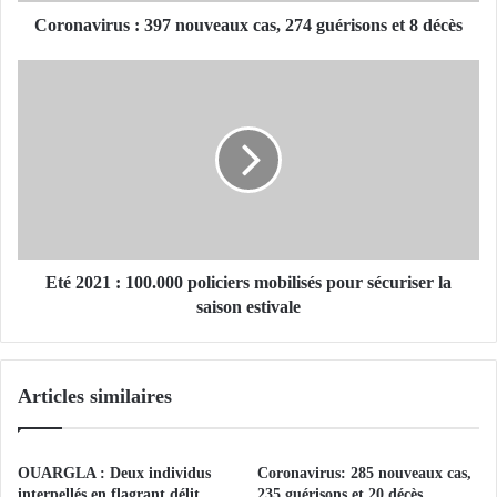
r
u
Coronavirus : 397 nouveaux cas, 274 guérisons et 8 décès
s
:
E
3
t
9
é
7
2
n
0
o
2
u
1
v
:
e
1
a
0
Eté 2021 : 100.000 policiers mobilisés pour sécuriser la
u
0
saison estivale
x
.
c
0
a
0
Articles similaires
s
0
,
p
2
o
7
l
OUARGLA : Deux individus
Coronavirus: 285 nouveaux cas,
4
i
interpellés en flagrant délit
235 guérisons et 20 décès