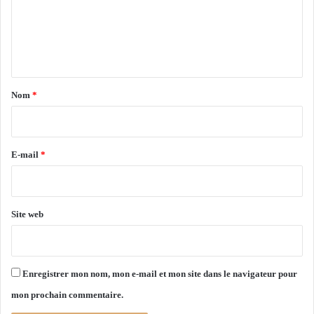
u
m
r
e
i
n
s
e
t
r
a
l
Nom
*
a
i
s
r
a
i
e
E-mail
*
s
*
o
n
e
Site web
s
t
i
v
Enregistrer mon nom, mon e-mail et mon site dans le navigateur pour
a
mon prochain commentaire.
l