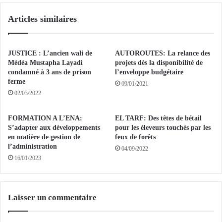
s
u
Articles similaires
n
r
a
s
t
u
i
i
JUSTICE : L’ancien wali de
AUTOROUTES: La relance des
o
t
Médéa Mustapha Layadi
projets dès la disponibilité de
n
e
condamné à 3 ans de prison
l’enveloppe budgétaire
a
ferme
d
09/01/2021
u
e
02/03/2022
x
s
e
o
FORMATION A L’ENA:
EL TARF: Des têtes de bétail
t
p
S’adapter aux développements
pour les éleveurs touchés par les
é
é
en matière de gestion de
feux de forêts
t
r
l’administration
04/09/2022
r
a
16/01/2023
a
t
n
i
g
o
e
n
Laisser un commentaire
r
s
s
d