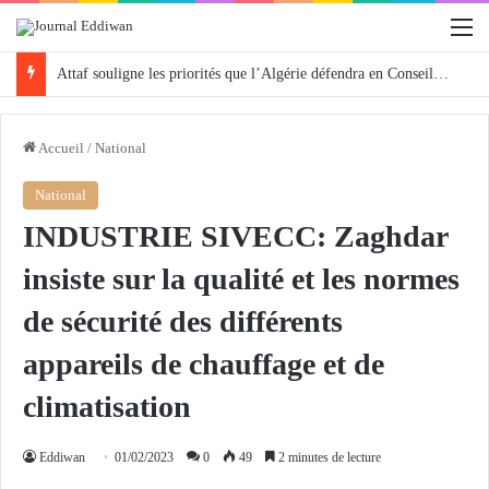
M
Attaf souligne les priorités que l’Algérie défendra en Conseil de sécurité « avec rigueur et engagement »
Accueil
/
National
National
INDUSTRIE SIVECC: Zaghdar
insiste sur la qualité et les normes
de sécurité des différents
appareils de chauffage et de
climatisation
Eddiwan
01/02/2023
0
49
2 minutes de lecture