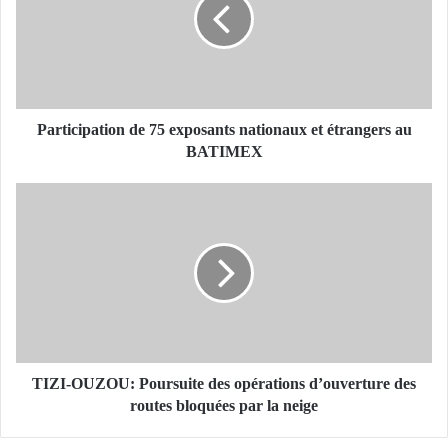
t
i
c
i
p
a
t
Participation de 75 exposants nationaux et étrangers au
i
BATIMEX
o
n
T
d
I
e
Z
7
I
5
-
e
O
x
U
p
Z
o
O
s
U
TIZI-OUZOU: Poursuite des opérations d’ouverture des
a
:
routes bloquées par la neige
n
P
t
o