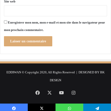
o
Site web
q
u
é
e
Enregistrer mon nom, mon e-mail et mon site dans le navigateur pour
s
mon prochain commentaire.
p
a
r
l
a
n
e
i
EDDIWAN © Copyright 2020, All Rights Reserved | DESIGNED BY
BK
g
e
DESIGN
Facebook
X
YouTube
Instagram