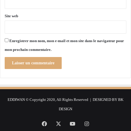
i
d
o
é
n
l
Site web
d
é
e
g
l
a
a
t
Enregistrer mon nom, mon e-mail et mon site dans le navigateur pour
C
i
mon prochain commentaire.
N
o
M
n
A
d
e
l
a
C
o
EDDIWAN © Copyright 2020, All Rights Reserved | DESIGNED BY
BK
m
p
DESIGN
a
g
Facebook
X
YouTube
Instagram
n