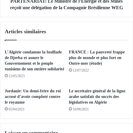
o
A
PARTENARIAT: Le Ministre de l’Énergie et des Mines
u
T
reçoit une délégation de la Compagnie Brésilienne WEG
v
:
e
L
l
e
Articles similaires
l
M
e
i
m
n
e
i
L’Algérie condamne la fusillade
FRANCE : La pauvreté frappe
n
s
de Djerba et assure le
plus de monde et plus fort en
t
t
Gouvernement et le peuple
Outre-mer (étude)
d
tunisiens de son entière solidarité
r
12/07/2022
e
e
12/05/2023
s
d
m
e
Jordanie: Un demi-frère du roi
Le secrétaire général de la ligue
e
l
accusé d’avoir comploté contre
arabe satisfait du succès des
m
’
le royaume
législatives en Algérie
b
É
05/04/2021
16/06/2021
r
n
e
e
s
r
d
g
Laisser un commentaire