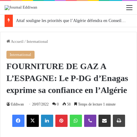
M
Attaf souligne les priorités que l’Algérie défendra en Conseil de sécurité « avec rigueur et engagement »
Accueil
/
International
International
FOURNITURE DE GAZ A
L’ESPAGNE: Le P-DG d’Enagas
exprime sa confiance en l’Algérie
Eddiwan
20/07/2022
0
58
Temps de lecture 1 minute
Facebook
X
Linkedin
Pinterest
WhatsApp
Viber
Partager par email
Imprimer