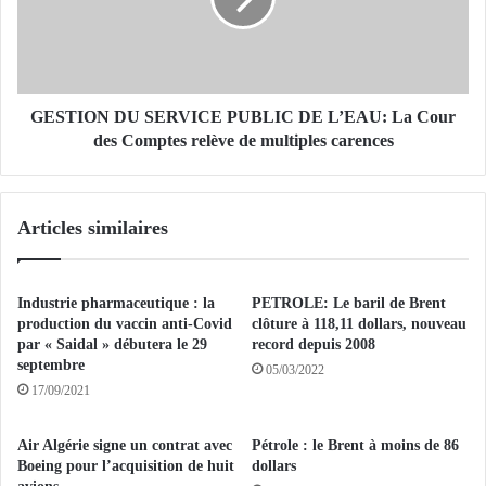
I
O
N
D
U
S
GESTION DU SERVICE PUBLIC DE L’EAU: La Cour
E
des Comptes relève de multiples carences
R
V
I
Articles similaires
C
E
P
U
Industrie pharmaceutique : la
PETROLE: Le baril de Brent
B
production du vaccin anti-Covid
clôture à 118,11 dollars, nouveau
L
par « Saidal » débutera le 29
record depuis 2008
septembre
I
05/03/2022
C
17/09/2021
D
E
Air Algérie signe un contrat avec
Pétrole : le Brent à moins de 86
L
Boeing pour l’acquisition de huit
dollars
’