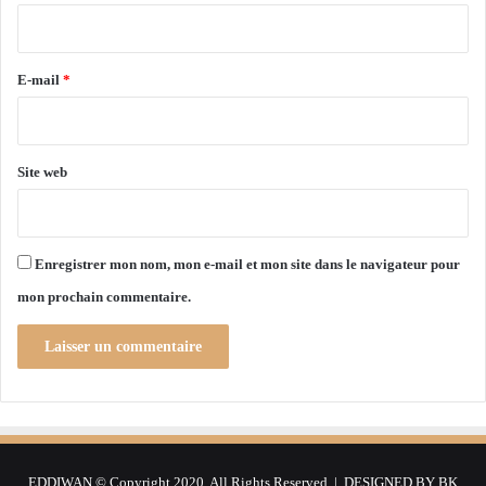
e
i
l
r
è
v
e
E-mail
*
e
*
d
e
m
Site web
u
l
t
i
Enregistrer mon nom, mon e-mail et mon site dans le navigateur pour
p
mon prochain commentaire.
l
e
s
c
a
r
e
n
EDDIWAN © Copyright 2020, All Rights Reserved | DESIGNED BY
BK