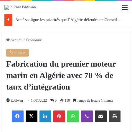
M
Attaf souligne les priorités que l’Algérie défendra en Conseil de sécurité « avec rigueur et engagement »
Accueil
/
Économie
Économie
Fabrication du premier moteur
marin en Algérie avec 70 % de
taux d’intégration
Eddiwan
17/01/2022
0
110
Temps de lecture 1 minute
Facebook
X
Linkedin
Pinterest
WhatsApp
Viber
Partager par email
Imprimer