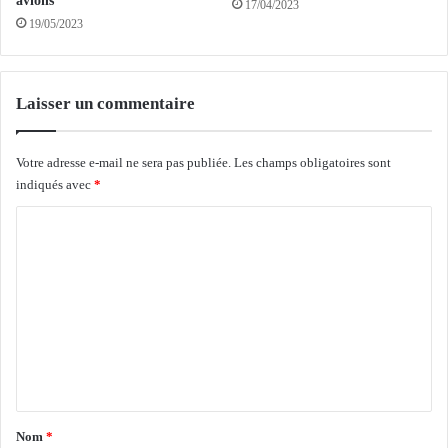
avions
17/04/2023
E
19/05/2023
A
U
:
L
Laisser un commentaire
a
C
o
Votre adresse e-mail ne sera pas publiée.
Les champs obligatoires sont
u
indiqués avec
*
r
C
d
e
o
s
m
C
o
m
m
e
p
n
t
e
t
s
a
r
Nom
*