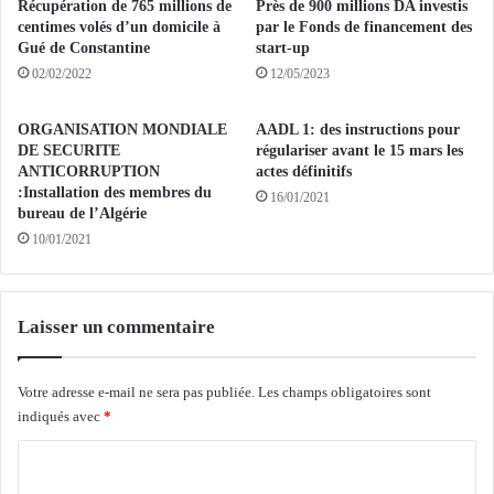
l
Récupération de 765 millions de
Près de 900 millions DA investis
n
a
centimes volés d’un domicile à
par le Fonds de financement des
i
p
Gué de Constantine
start-up
s
ê
02/02/2022
12/05/2023
t
c
r
h
ORGANISATION MONDIALE
AADL 1: des instructions pour
e
e
DE SECURITE
régulariser avant le 15 mars les
s
e
ANTICORRUPTION
actes définitifs
a
n
:Installation des membres du
16/01/2021
o
h
bureau de l’Algérie
u
a
10/01/2021
d
u
i
t
e
e
n
m
Laisser un commentaire
d
e
u
r
H
Votre adresse e-mail ne sera pas publiée.
Les champs obligatoires sont
a
a
indiqués avec
*
u
d
p
C
j
r
e
o
o