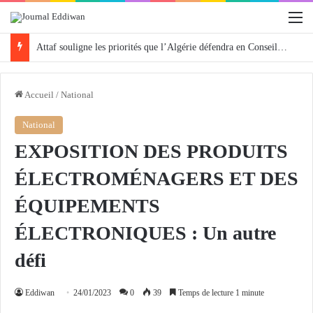
M
Attaf souligne les priorités que l’Algérie défendra en Conseil de sécurité « avec rigueur et engagement »
Accueil
/
National
National
EXPOSITION DES PRODUITS
ÉLECTROMÉNAGERS ET DES
ÉQUIPEMENTS
ÉLECTRONIQUES : Un autre
défi
Eddiwan
24/01/2023
0
39
Temps de lecture 1 minute