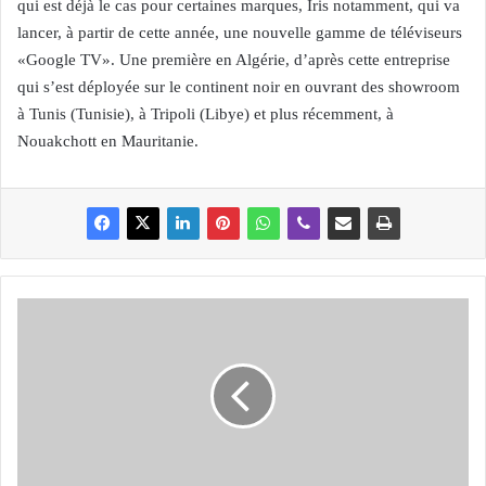
qui est déjà le cas pour certaines marques, Iris notamment, qui va
lancer, à partir de cette année, une nouvelle gamme de téléviseurs
«Google TV». Une première en Algérie, d’après cette entreprise
qui s’est déployée sur le continent noir en ouvrant des showroom
à Tunis (Tunisie), à Tripoli (Libye) et plus récemment, à
Nouakchott en Mauritanie.
L
e
m
i
n
i
s
t