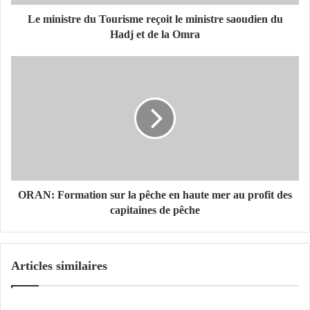
r
e
Le ministre du Tourisme reçoit le ministre saoudien du
d
Hadj et de la Omra
u
T
O
o
R
u
A
r
N
i
:
s
F
m
o
e
r
r
m
e
a
ORAN: Formation sur la pêche en haute mer au profit des
ç
t
capitaines de pêche
o
i
i
o
t
n
Articles similaires
l
s
e
u
m
r
i