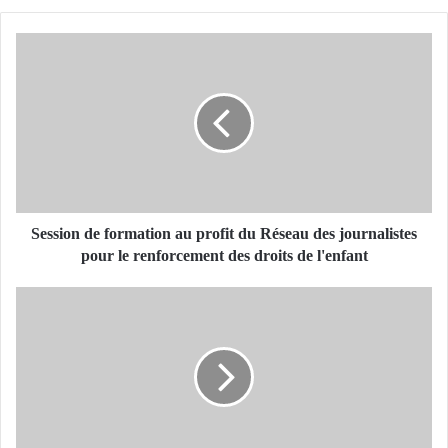
S
e
s
s
i
o
n
d
e
f
Session de formation au profit du Réseau des journalistes
o
pour le renforcement des droits de l'enfant
r
m
E
a
N
t
S
i
E
o
I
n
G
a
N
u
E