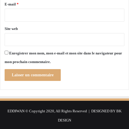
e
a
e
E-mail
*
m
n
e
*
n
n
é
t
e
Site web
d
s
e
c
s
o
d
l
Enregistrer mon nom, mon e-mail et mon site dans le navigateur pour
r
a
o
i
mon prochain commentaire.
i
r
t
e
s
2
d
0
e
2
l
2
'
-
e
2
EDDIWAN © Copyright 2020, All Rights Reserved | DESIGNED BY
BK
n
0
DESIGN
f
2
a
3