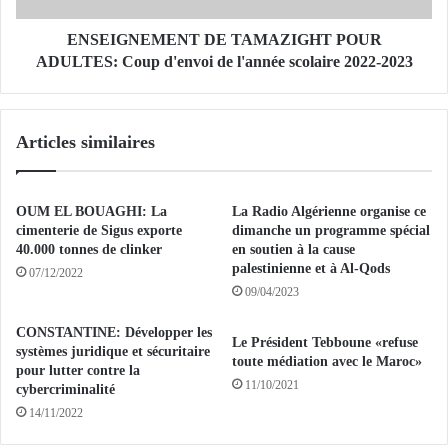
p
M
r
E
ENSEIGNEMENT DE TAMAZIGHT POUR
o
N
ADULTES: Coup d'envoi de l'année scolaire 2022-2023
f
T
i
D
t
E
Articles similaires
d
T
u
A
R
M
é
A
OUM EL BOUAGHI: La
La Radio Algérienne organise ce
s
Z
cimenterie de Sigus exporte
dimanche un programme spécial
e
I
40.000 tonnes de clinker
en soutien à la cause
a
palestinienne et à Al-Qods
G
07/12/2022
u
H
09/04/2023
d
T
e
P
CONSTANTINE: Développer les
Le Président Tebboune «refuse
s
systèmes juridique et sécuritaire
O
toute médiation avec le Maroc»
pour lutter contre la
j
U
11/10/2021
cybercriminalité
o
R
14/11/2022
u
A
r
D