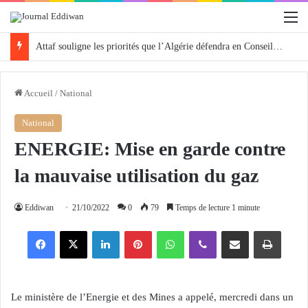
M
Attaf souligne les priorités que l’Algérie défendra en Conseil de sécurité « avec rigueur et engagement »
Accueil
/
National
National
ENERGIE: Mise en garde contre
la mauvaise utilisation du gaz
Eddiwan
21/10/2022
0
79
Temps de lecture 1 minute
Facebook
X
Linkedin
Pinterest
WhatsApp
Viber
Partager par email
Imprimer
Le ministère de l’Energie et des Mines a appelé, mercredi dans un