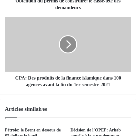
d
Obtention du permis de construire: le casse-tête des
u
demandeurs
p
e
C
r
P
m
A
i
:
s
D
d
e
e
s
c
p
o
r
n
o
CPA: Des produits de la finance islamique dans 100
s
d
agences avant la fin du 1er semestre 2021
t
u
r
i
u
t
Articles similaires
i
s
r
d
e
e
:
l
Pétrole: le Brent en dessous de
Décision de l’OPEP: Arkab
l
a
63 dollars le baril
appelle à la « prudence» et