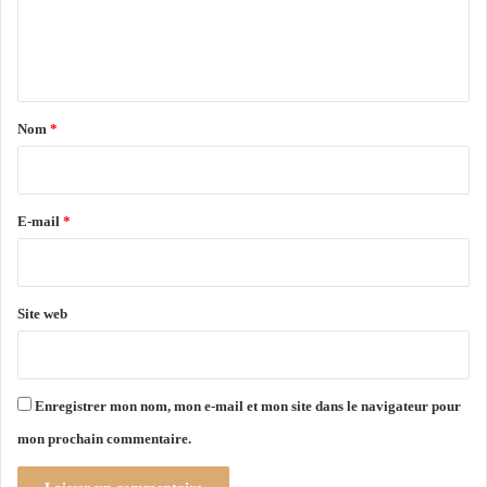
u
0
e
r
0
s
a
n
g
t
e
a
n
Nom
*
c
i
e
r
s
a
e
E-mail
*
v
*
a
n
t
Site web
l
a
f
i
Enregistrer mon nom, mon e-mail et mon site dans le navigateur pour
n
mon prochain commentaire.
d
u