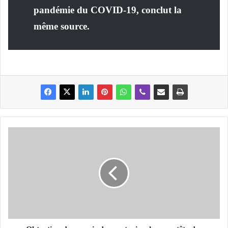
pandémie du COVID-19, conclut la
même source.
O
b
t
e
n
t
i
o
n