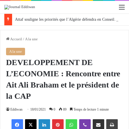
M
Attaf souligne les priorités que l’Algérie défendra en Conseil de sécurité « avec rigueur et engagement »
Accueil
/
A la une
A la une
DEVELOPPEMENT DE
L’ECONOMIE : Rencontre entre
Ait Ali Braham et le président de
la CAP
Eddiwan
18/01/2021
0
89
Temps de lecture 1 minute
Facebook
X
Linkedin
Pinterest
WhatsApp
Viber
Partager par email
Imprimer