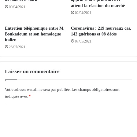
e
f
attend la réaction du marché
09/04/2021
c
i
02/04/2021
a
n
s
a
Entretien téléphonique entre M.
Coronavirus : 219 nouveaux cas,
s
n
Boukadoum et son homologue
142 guérisons et 08 décès
e
c
italien
07/05/2021
-
e
26/05/2021
t
i
ê
s
t
l
e
a
Laisser un commentaire
d
m
e
i
s
q
Votre adresse e-mail ne sera pas publiée.
Les champs obligatoires sont
d
u
indiqués avec
*
e
e
C
m
d
a
a
o
n
n
m
d
s
e
1
m