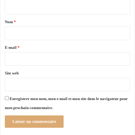
n
d
t
é
c
a
Nom
*
o
i
u
v
r
e
e
E-mail
*
r
t
*
e
s
Site web
d
u
r
a
Enregistrer mon nom, mon e-mail et mon site dans le navigateur pour
n
t
mon prochain commentaire.
l
e
1
e