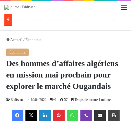
M
La chaine II de la Radio Algérienne organise la 3e édition de «Protégeons nos forêts» ce samedi
Accueil
/
Économie
Économie
Des hommes d’affaires algériens
en mission mai prochain pour
explorer le marché Ougandais
Eddiwan
19/04/2022
0
57
Temps de lecture 1 minute
Facebook
X
Linkedin
Pinterest
WhatsApp
Viber
Partager par email
Imprimer