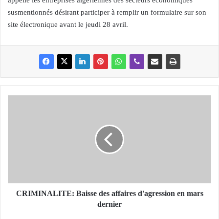
appelle les entreprises algériennes des secteurs économiques
susmentionnés désirant participer à remplir un formulaire sur son
site électronique avant le jeudi 28 avril.
C
R
I
M
I
N
A
L
I
T
CRIMINALITE: Baisse des affaires d'agression en mars
E
dernier
: