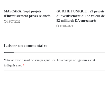
r
n
e
e
s
l
MASCARA: Sept projets
GUICHET UNIQUE : 29 projets
s
d’investissement privés relancés
d’investissement d’une valeur de
e
92 milliards DA enregistrés
i
c
18/07/2022
o
17/01/2023
l
n
a
e
s
n
s
Laisser un commentaire
m
e
a
m
r
e
Votre adresse e-mail ne sera pas publiée.
Les champs obligatoires sont
s
n
indiqués avec
*
d
t
e
a
C
r
r
o
n
a
i
b
m
e
e
m
r
d
e
e
s