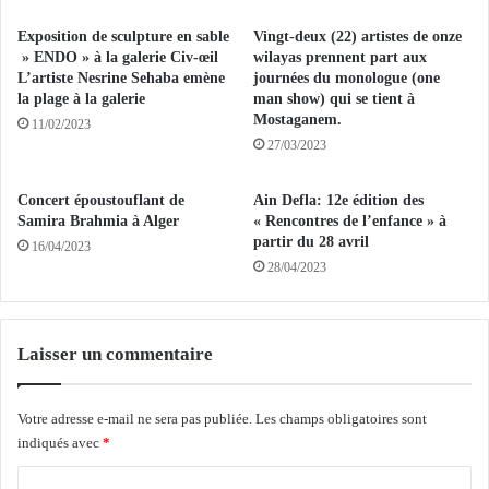
t
r
à
s
Exposition de sculpture en sable
Vingt-deux (22) artistes de onze
H
a
» ENDO » à la galerie Civ-œil
wilayas prennent part aux
o
u
L’artiste Nesrine Sehaba emène
journées du monologue (one
u
la plage à la galerie
man show) qui se tient à
d
s
Mostaganem.
é
11/02/2023
t
p
27/03/2023
o
a
n
r
Concert époustouflant de
Ain Defla: 12e édition des
a
t
Samira Brahmia à Alger
« Rencontres de l’enfance » à
v
d
partir du 28 avril
16/04/2023
e
e
28/04/2023
c
l
l
a
e
5
s
e
Laisser un commentaire
r
m
e
e
s
Votre adresse e-mail ne sera pas publiée.
Les champs obligatoires sont
é
p
indiqués avec
*
t
o
a
C
n