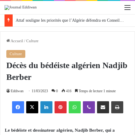
M
Attaf souligne les priorités que l’Algérie défendra en Conseil de sécurité « avec rigueur et engagement »
Accueil
/
Culture
Culture
Décès du bédéiste algérien Nadjib
Berber
Eddiwan
11/03/2023
0
416
Temps de lecture 1 minute
Facebook
X
Linkedin
Pinterest
WhatsApp
Viber
Partager par email
Imprimer
Le bédéiste et dessinateur algérien, Nadjib Berber, qui a