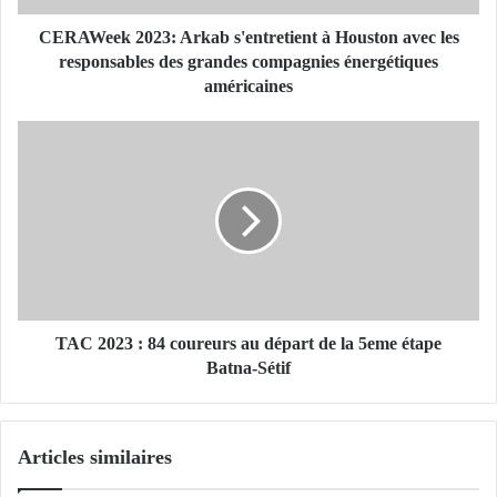
2
0
CERAWeek 2023: Arkab s'entretient à Houston avec les
2
responsables des grandes compagnies énergétiques
3
américaines
:
A
T
r
A
k
C
a
2
b
0
s
2
'
3
e
:
n
8
t
4
TAC 2023 : 84 coureurs au départ de la 5eme étape
r
c
Batna-Sétif
e
o
t
u
i
r
Articles similaires
e
e
n
u