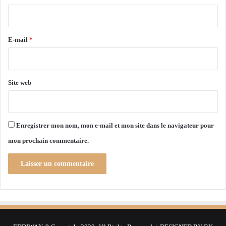
é
i
s
r
e
e
n
E-mail
*
v
*
u
e
d
Site web
e
l
a
n
Enregistrer mon nom, mon e-mail et mon site dans le navigateur pour
o
mon prochain commentaire.
u
v
e
l
l
e
s
a