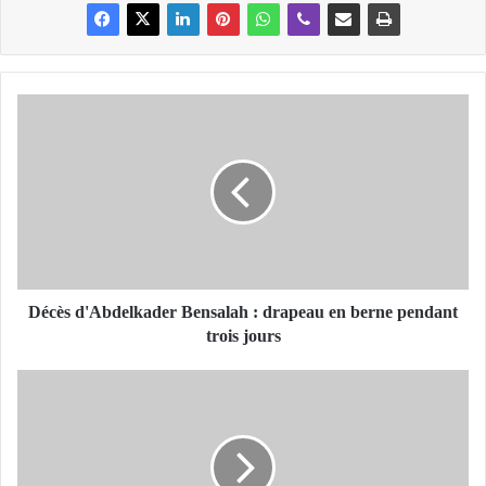
D
é
c
è
s
d
'
A
b
d
Décès d'Abdelkader Bensalah : drapeau en berne pendant
e
trois jours
l
k
N
a
a
d
t
e
i
r
o