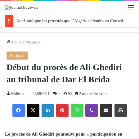
M
Attaf souligne les priorités que l’Algérie défendra en Conseil de sécurité « avec rigueur et engagement »
Accueil
/
National
National
Début du procès de Ali Ghediri
au tribunal de Dar El Beida
Eddiwan
22/09/2021
0
90
2 minutes de lecture
Facebook
X
Linkedin
Pinterest
WhatsApp
Viber
Partager par email
Imprimer
Le procès de Ali Ghediri poursuivi pour « participation en