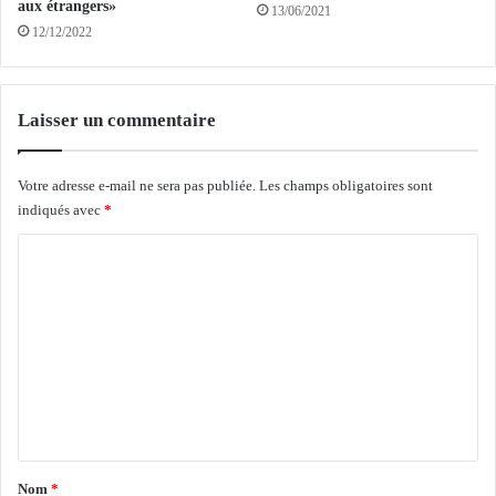
d
aux étrangers»
13/06/2021
e
a
12/12/2022
p
m
e
e
n
s
d
)
Laisser un commentaire
a
:
n
d
t
Votre adresse e-mail ne sera pas publiée.
Les champs obligatoires sont
e
t
indiqués avec
*
u
r
x
C
o
g
i
r
o
s
o
m
j
u
o
m
p
u
e
e
r
s
n
s
f
o
t
r
a
Nom
*
m