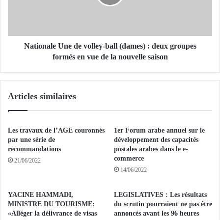
B
n
e
a
n
l
s
e
a
U
Nationale Une de volley-ball (dames) : deux groupes
l
n
formés en vue de la nouvelle saison
a
e
h
d
:
e
Articles similaires
d
v
r
o
a
l
p
l
Les travaux de l’AGE couronnés
1er Forum arabe annuel sur le
e
e
par une série de
développement des capacités
a
y
recommandations
postales arabes dans le e-
u
commerce
-
21/06/2022
e
b
14/06/2022
n
a
b
l
YACINE HAMMADI,
LEGISLATIVES : Les résultats
e
l
MINISTRE DU TOURISME:
du scrutin pourraient ne pas être
r
(
«Alléger la délivrance de visas
annoncés avant les 96 heures
n