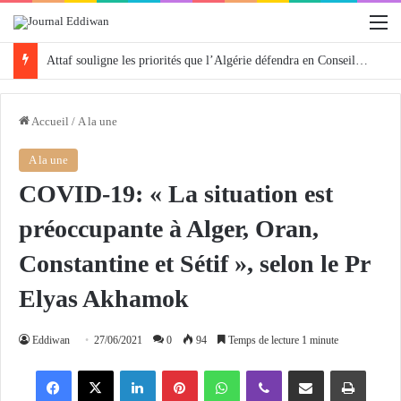
M
Attaf souligne les priorités que l’Algérie défendra en Conseil de sécurité « avec rigueur et engagement »
Accueil
/
A la une
A la une
COVID-19: « La situation est
préoccupante à Alger, Oran,
Constantine et Sétif », selon le Pr
Elyas Akhamok
Eddiwan
27/06/2021
0
94
Temps de lecture 1 minute
Facebook
X
Linkedin
Pinterest
WhatsApp
Viber
Partager par email
Imprimer