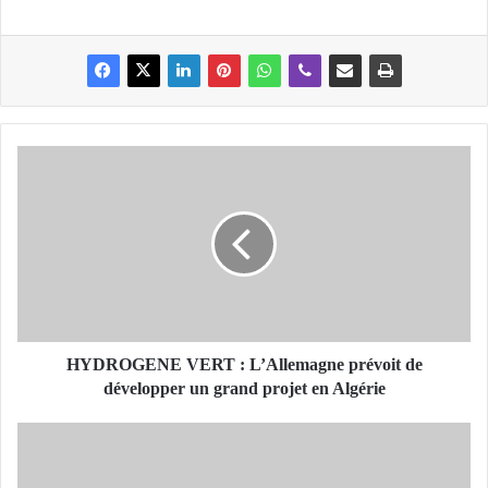
H
Y
D
R
O
G
E
N
E
V
HYDROGENE VERT : L’Allemagne prévoit de
E
développer un grand projet en Algérie
R
T
C
:
O
L
R