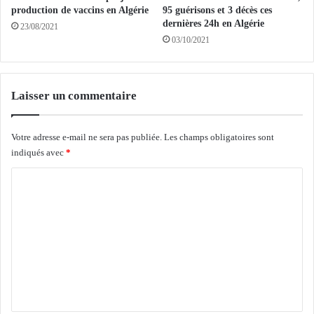
v
a
production de vaccins en Algérie
95 guérisons et 3 décès ces
e
s
dernières 24h en Algérie
23/08/2021
l
,
03/10/2021
o
2
p
2
p
7
e
g
Laisser un commentaire
r
u
u
é
n
r
Votre adresse e-mail ne sera pas publiée.
Les champs obligatoires sont
g
i
indiqués avec
*
r
s
C
a
o
n
n
o
d
s
m
p
e
r
t
m
o
0
e
j
8
e
n
d
t
é
t
e
c