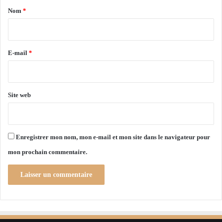
a
n
è
Nom
*
A
s
i
l
r
g
é
e
E-mail
*
r
*
i
e
Site web
Enregistrer mon nom, mon e-mail et mon site dans le navigateur pour
mon prochain commentaire.