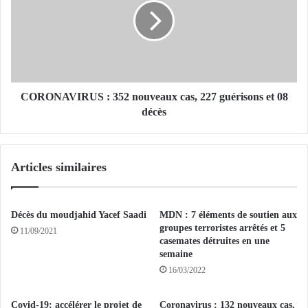
’
O
A
N
l
A
l
V
e
I
m
R
a
U
CORONAVIRUS : 352 nouveaux cas, 227 guérisons et 08
g
S
décès
n
:
e
3
p
5
Articles similaires
r
2
é
n
v
o
o
u
Décès du moudjahid Yacef Saadi
MDN : 7 éléments de soutien aux
i
v
groupes terroristes arrêtés et 5
11/09/2021
t
e
casemates détruites en une
d
semaine
a
e
u
16/03/2022
d
x
é
c
Covid-19: accélérer le projet de
Coronavirus : 132 nouveaux cas,