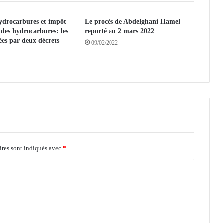
a
:
ydrocarbures et impôt
Le procès de Abdelghani Hamel
2
 des hydrocarbures: les
reporté au 2 mars 2022
2
ées par deux décrets
09/02/2022
m
i
s
e
n
c
a
u
s
e
ires sont indiqués avec
p
*
l
a
c
é
s
e
n