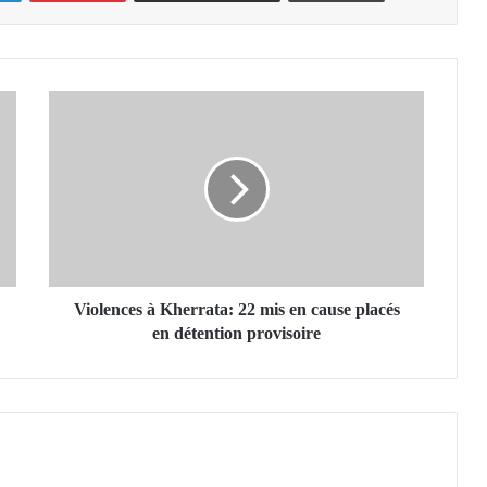
V
i
o
l
e
n
c
e
s
à
Violences à Kherrata: 22 mis en cause placés
K
en détention provisoire
h
e
r
r
a
t