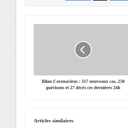
B
i
l
a
n
C
o
r
o
n
Bilan Coronavirus : 317 nouveaux cas, 258
a
guérisons et 27 décès ces dernières 24h
v
i
r
u
s
Articles similaires
: