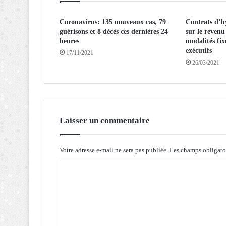
3
1
Coronavirus: 135 nouveaux cas, 79
Contrats d’h
7
guérisons et 8 décès ces dernières 24
sur le revenu
n
heures
modalités fix
o
exécutifs
17/11/2021
u
26/03/2021
v
e
a
u
x
c
Laisser un commentaire
a
s
,
Votre adresse e-mail ne sera pas publiée.
Les champs obligato
2
C
5
8
o
g
m
u
é
m
r