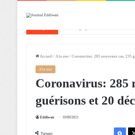
Breaking News
Attaf souligne les priorités que l’Algérie 
Accueil
/
A la une
/
Coronavirus: 285 nouveaux cas, 235 gu
A la une
Coronavirus: 285 
guérisons et 20 déc
Eddiwan
10/09/2021
Facebook
Partager