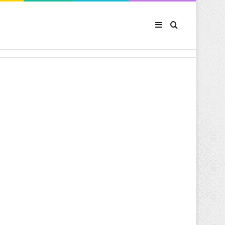
Sidebar (barre latér
Rechercher