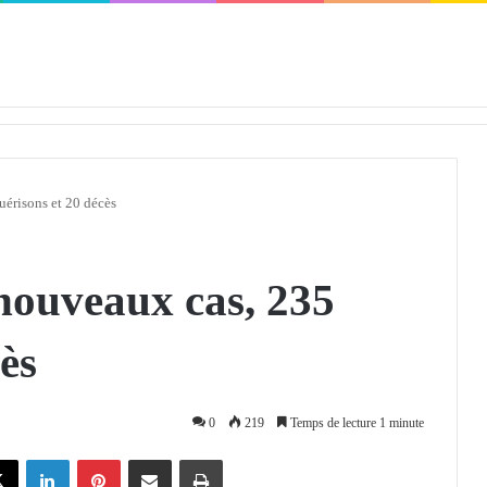
défendra en Conseil de sécurité « avec rigueur et engagement »
érisons et 20 décès
nouveaux cas, 235
ès
0
219
Temps de lecture 1 minute
X
Linkedin
Pinterest
Partager par email
Imprimer