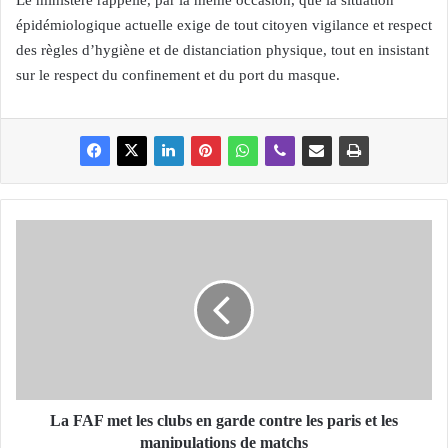
Le ministère rappelle, par la même occasion, que la situation
épidémiologique actuelle exige de tout citoyen vigilance et respect
des règles d’hygiène et de distanciation physique, tout en insistant
sur le respect du confinement et du port du masque.
L
a
F
A
F
m
e
t
l
e
La FAF met les clubs en garde contre les paris et les
s
manipulations de matchs