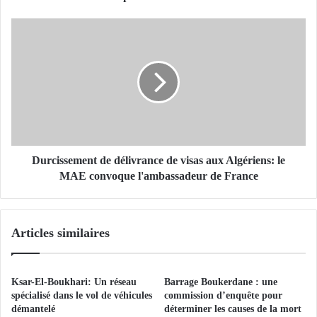
c
l
D
u
u
b
r
s
c
e
i
n
s
g
s
a
e
r
m
d
e
Durcissement de délivrance de visas aux Algériens: le
e
n
MAE convoque l'ambassadeur de France
c
t
o
d
n
e
Articles similaires
t
d
r
é
e
l
l
i
Ksar-El-Boukhari: Un réseau
Barrage Boukerdane : une
e
v
spécialisé dans le vol de véhicules
commission d’enquête pour
s
r
démantelé
déterminer les causes de la mort