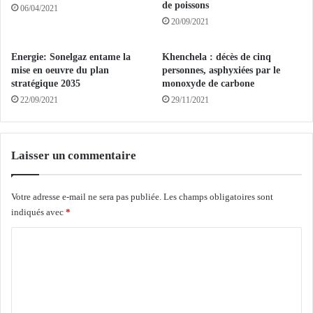
p
de poissons
a
06/04/2021
a
n
20/09/2021
r
c
i
e
Energie: Sonelgaz entame la
Khenchela : décès de cinq
s
d
mise en oeuvre du plan
personnes, asphyxiées par le
e
e
stratégique 2035
monoxyde de carbone
t
v
22/09/2021
29/11/2021
l
i
e
s
s
a
m
s
Laisser un commentaire
a
a
n
u
i
x
Votre adresse e-mail ne sera pas publiée.
Les champs obligatoires sont
p
A
indiqués avec
*
u
l
C
l
g
a
é
o
t
r
m
i
i
o
e
m
n