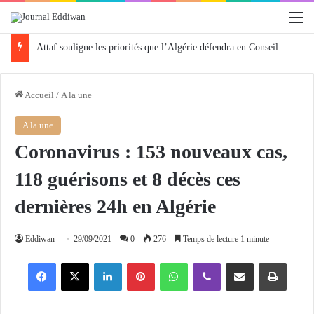
M
Attaf souligne les priorités que l’Algérie défendra en Conseil de sécurité « avec rigueur et engagement »
Accueil
/
A la une
A la une
Coronavirus : 153 nouveaux cas,
118 guérisons et 8 décès ces
dernières 24h en Algérie
Eddiwan
29/09/2021
0
276
Temps de lecture 1 minute
Facebook
X
Linkedin
Pinterest
WhatsApp
Viber
Partager par email
Imprimer