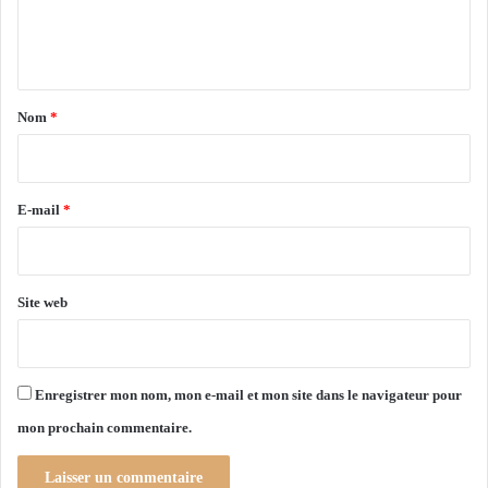
n
e
s
s
d
n
:
e
l
t
m
e
a
a
M
Nom
*
t
A
i
c
E
r
h
c
s
o
e
E-mail
*
n
*
v
o
q
Site web
u
e
l
'
Enregistrer mon nom, mon e-mail et mon site dans le navigateur pour
a
mon prochain commentaire.
m
b
a