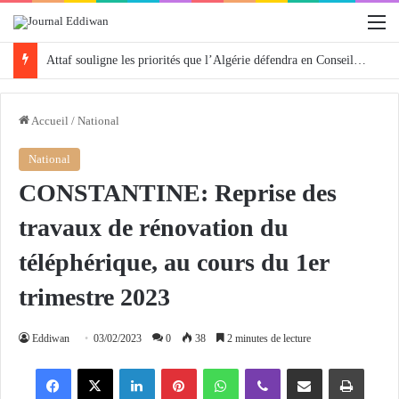
M
Attaf souligne les priorités que l’Algérie défendra en Conseil de sécurité « avec rigueur et engagement »
Accueil
/
National
National
CONSTANTINE: Reprise des
travaux de rénovation du
téléphérique, au cours du 1er
trimestre 2023
Eddiwan
03/02/2023
0
38
2 minutes de lecture
Facebook
X
Linkedin
Pinterest
WhatsApp
Viber
Partager par email
Imprimer