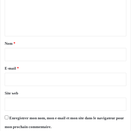
v
c
é
m
e
e
e
n
d
s
n
u
é
g
t
s
e
a
l
Nom
*
s
i
u
r
r
l
e
E-mail
*
e
*
p
r
o
Site web
j
e
t
Enregistrer mon nom, mon e-mail et mon site dans le navigateur pour
mon prochain commentaire.