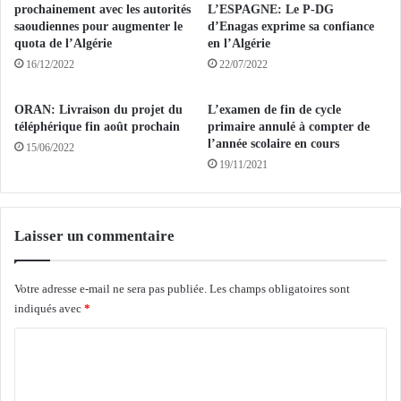
4
N
prochainement avec les autorités
L’ESPAGNE: Le P-DG
0
D
saoudiennes pour augmenter le
d’Enagas exprime sa confiance
0
quota de l’Algérie
en l’Algérie
E
o
M
16/12/2022
22/07/2022
i
O
s
S
ORAN: Livraison du projet du
L’examen de fin de cycle
e
Q
téléphérique fin août prochain
primaire annulé à compter de
a
U
l’année scolaire en cours
15/06/2022
u
E
19/11/2021
x
E
m
D
i
’
g
A
Laisser un commentaire
r
N
a
N
t
A
Votre adresse e-mail ne sera pas publiée.
Les champs obligatoires sont
e
B
indiqués avec
*
u
A
C
r
:
s
L
o
r
e
m
e