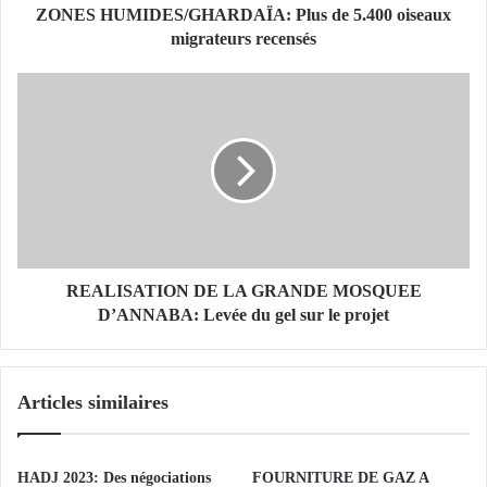
D
ZONES HUMIDES/GHARDAÏA: Plus de 5.400 oiseaux
E
migrateurs recensés
S
/
R
G
E
H
A
A
L
R
I
D
S
A
A
Ï
T
A
I
:
O
REALISATION DE LA GRANDE MOSQUEE
P
N
D’ANNABA: Levée du gel sur le projet
l
D
u
E
s
L
Articles similaires
d
A
e
G
5
R
.
A
HADJ 2023: Des négociations
FOURNITURE DE GAZ A