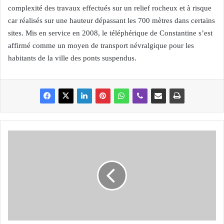
complexité des travaux effectués sur un relief rocheux et à risque
car réalisés sur une hauteur dépassant les 700 mètres dans certains
sites. Mis en service en 2008, le téléphérique de Constantine s’est
affirmé comme un moyen de transport névralgique pour les
habitants de la ville des ponts suspendus.
Z
O
N
E
S
H
U
M
I