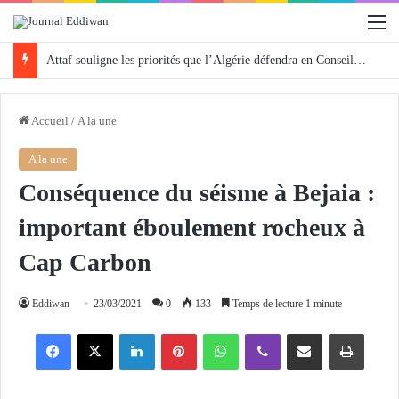
M
Attaf souligne les priorités que l’Algérie défendra en Conseil de sécurité « avec rigueur et engagement »
Accueil
/
A la une
A la une
Conséquence du séisme à Bejaia :
important éboulement rocheux à
Cap Carbon
Eddiwan
23/03/2021
0
133
Temps de lecture 1 minute
Facebook
X
Linkedin
Pinterest
WhatsApp
Viber
Partager par email
Imprimer