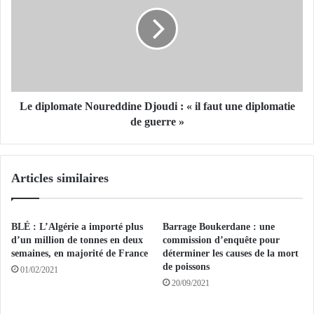
g
d
a
i
g
p
n
l
e
o
r
m
p
a
o
t
Le diplomate Noureddine Djoudi : « il faut une diplomatie
u
e
de guerre »
r
N
s
o
e
u
Articles similaires
r
r
a
e
p
d
p
d
BLÉ : L’Algérie a importé plus
Barrage Boukerdane : une
r
i
d’un million de tonnes en deux
commission d’enquête pour
o
n
semaines, en majorité de France
déterminer les causes de la mort
c
de poissons
e
01/02/2021
h
D
20/09/2021
e
j
r
o