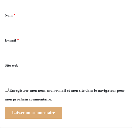
i
t
t
n
i
a
c
Nom
*
e
i
d
i
b
e
r
i
g
l
e
u
E-mail
*
i
e
*
t
r
é
r
e
Site web
»
Enregistrer mon nom, mon e-mail et mon site dans le navigateur pour
mon prochain commentaire.