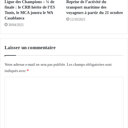
Ligue des Champions – ¼ de
Reprise de l’activité du
d
u
finale : le CRB hérite de l’ES
transport maritime des
u
d
Tunis, le MCA jouera le WA
voyageurs à partir du 21 octobre
r
i
Casablanca
12/10/2021
e
:
30/04/2021
c
«
o
i
r
l
d
f
Laisser un commentaire
a
a
f
u
r
Votre adresse e-mail ne sera pas publiée.
Les champs obligatoires sont
t
i
indiqués avec
*
u
c
n
C
a
e
i
d
o
n
i
m
d
p
’
m
l
i
o
e
n
m
n
v
a