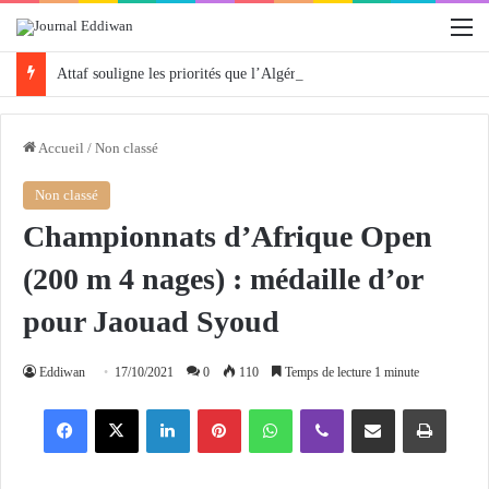
M
Attaf souligne les priorités que l’Algérie défendra en Conseil de sécurité « avec rigueur et engagement »
Accueil
/
Non classé
Non classé
Championnats d’Afrique Open
(200 m 4 nages) : médaille d’or
pour Jaouad Syoud
Eddiwan
17/10/2021
0
110
Temps de lecture 1 minute
Facebook
X
Linkedin
Pinterest
WhatsApp
Viber
Partager par email
Imprimer