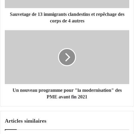
g
e
d
Sauvetage de 13 immigrants clandestins et repêchage des
e
corps de 4 autres
1
3
U
i
n
m
n
m
o
i
u
g
v
r
e
a
a
n
u
t
p
Un nouveau programme pour "la modernisation" des
s
r
PME avant fin 2021
c
o
l
g
a
r
Articles similaires
n
a
d
m
e
m