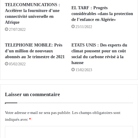
TELECOMMUNICATIONS :
s
e
EL TARF : Progrès
Accélérer la fourniture d’une
t
p
considérables «dans la protection
connectivité universelle en
i
o
de l’enfance en Algérie»
Afrique
n
u
25/11/2022
27/07/2022
s
r
e
"
t
l
TELEPHONIE MOBILE: Près
ETATS UNIS : Des experts du
r
d’un million de nouveaux
climat poussent pour un coût
a
abonnés au 3e trimestre de 2021
social du carbone révisé à la
e
m
hausse
p
05/02/2022
o
15/02/2023
ê
d
c
e
h
r
a
n
Laisser un commentaire
g
i
e
s
d
a
Votre adresse e-mail ne sera pas publiée.
Les champs obligatoires sont
e
t
indiqués avec
*
s
i
c
o
C
o
n