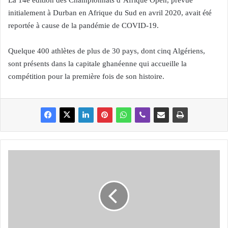
La 14e édition des Championnats d’Afrique Open, prévue
initialement à Durban en Afrique du Sud en avril 2020, avait été
reportée à cause de la pandémie de COVID-19.
Quelque 400 athlètes de plus de 30 pays, dont cinq Algériens,
sont présents dans la capitale ghanéenne qui accueille la
compétition pour la première fois de son histoire.
S
a
u
v
e
t
a