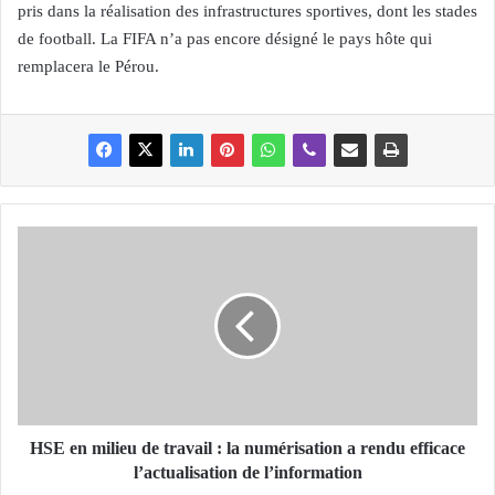
pris dans la réalisation des infrastructures sportives, dont les stades
de football. La FIFA n’a pas encore désigné le pays hôte qui
remplacera le Pérou.
H
S
E
e
n
m
i
l
i
e
HSE en milieu de travail : la numérisation a rendu efficace
u
l’actualisation de l’information
d