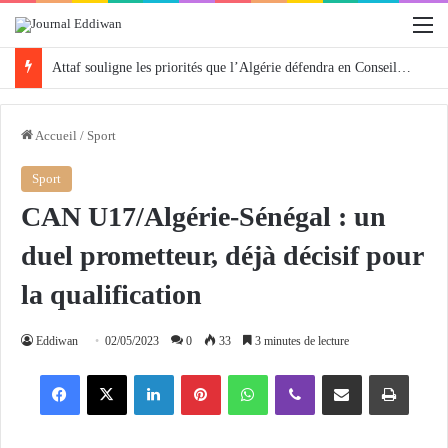
M
Attaf souligne les priorités que l’Algérie défendra en Conseil de sécurité « avec rigueur et engagement »
Accueil
/
Sport
Sport
CAN U17/Algérie-Sénégal : un
duel prometteur, déjà décisif pour
la qualification
Eddiwan
02/05/2023
0
33
3 minutes de lecture
Facebook
X
Linkedin
Pinterest
WhatsApp
Viber
Partager par email
Imprimer