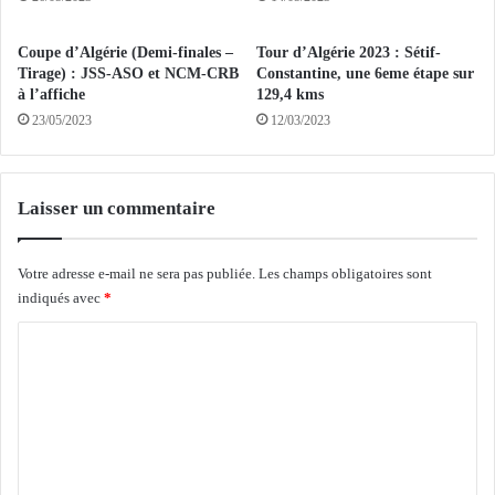
i
l
o
t
Coupe d’Algérie (Demi-finales –
Tour d’Algérie 2023 : Sétif-
n
u
Tirage) : JSS-ASO et NCM-CRB
Constantine, une 6eme étape sur
a
r
à l’affiche
129,4 kms
r
e
23/05/2023
12/03/2023
e
s
n
a
d
h
u
a
Laisser un commentaire
e
r
f
i
f
e
Votre adresse e-mail ne sera pas publiée.
Les champs obligatoires sont
i
n
indiqués avec
*
c
n
C
a
e
c
p
o
e
o
m
l
u
’
r
m
a
l
e
c
a