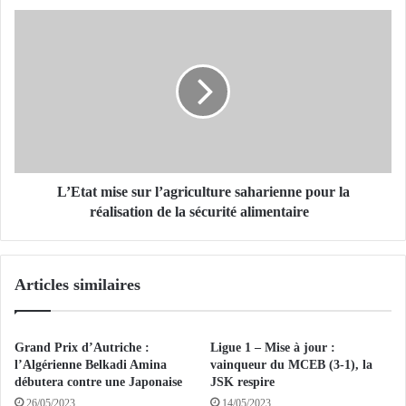
e
L
t
’
r
E
a
t
v
a
a
t
i
m
l
i
s
:
e
L’Etat mise sur l’agriculture saharienne pour la
l
s
réalisation de la sécurité alimentaire
a
u
n
r
u
l
Articles similaires
m
’
é
a
r
g
i
r
Grand Prix d’Autriche :
Ligue 1 – Mise à jour :
s
i
l’Algérienne Belkadi Amina
vainqueur du MCEB (3-1), la
a
c
débutera contre une Japonaise
JSK respire
t
u
26/05/2023
14/05/2023