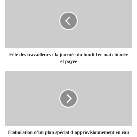
ê
t
e
d
e
s
t
r
a
Fête des travailleurs : la journée du lundi 1er mai chômée
v
et payée
a
i
E
l
l
l
a
e
b
u
o
r
r
s
a
:
t
l
i
a
o
Elaboration d’un plan spécial d’approvisionnement en eau