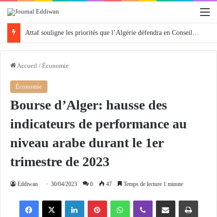
M
Attaf souligne les priorités que l’Algérie défendra en Conseil de sécurité « avec rigueur et engagement »
Accueil
/
Économie
Économie
Bourse d’Alger: hausse des
indicateurs de performance au
niveau arabe durant le 1er
trimestre de 2023
Eddiwan
30/04/2023
0
47
Temps de lecture 1 minute
Facebook
X
Linkedin
Pinterest
WhatsApp
Viber
Partager par email
Imprimer