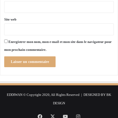
a
*
b
l
Site web
e
Enregistrer mon nom, mon e-mail et mon site dans le navigateur pour
mon prochain commentaire.
EDDIWAN © Copyright 2020, All Rights Reserved | DESIGNED BY
BK
DESIGN
Facebook
X
YouTube
Instagram