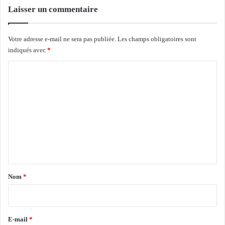
ô
Laisser un commentaire
o
m
v
é
i
Votre adresse e-mail ne sera pas publiée.
Les champs obligatoires sont
e
s
indiqués avec
*
e
i
t
o
C
p
n
a
n
o
y
e
m
é
m
m
e
e
n
e
t
n
e
n
t
e
a
Nom
*
a
u
i
p
r
o
e
E-mail
*
t