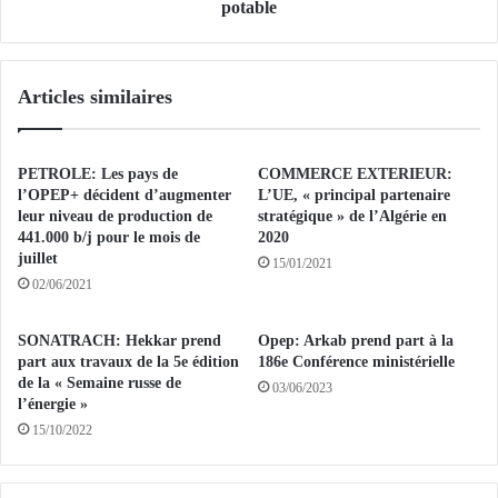
j
n
potable
o
d
u
’
r
u
Articles similaires
n
n
é
p
e
l
d
a
PETROLE: Les pays de
COMMERCE EXTERIEUR:
u
n
l’OPEP+ décident d’augmenter
L’UE, « principal partenaire
l
s
leur niveau de production de
stratégique » de l’Algérie en
u
441.000 b/j pour le mois de
2020
p
juillet
n
é
15/01/2021
d
c
02/06/2021
i
i
1
a
SONATRACH: Hekkar prend
Opep: Arkab prend part à la
e
l
part aux travaux de la 5e édition
186e Conférence ministérielle
r
d
de la « Semaine russe de
03/06/2023
m
’
l’énergie »
a
a
15/10/2022
i
p
c
p
h
r