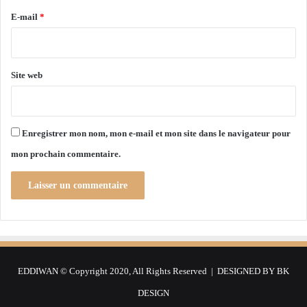
d
e
e
E-mail
*
s
*
l
é
g
Site web
i
s
l
a
Enregistrer mon nom, mon e-mail et mon site dans le navigateur pour
t
mon prochain commentaire.
i
v
e
s
e
n
A
l
EDDIWAN © Copyright 2020, All Rights Reserved | DESIGNED BY
BK
g
é
DESIGN
r