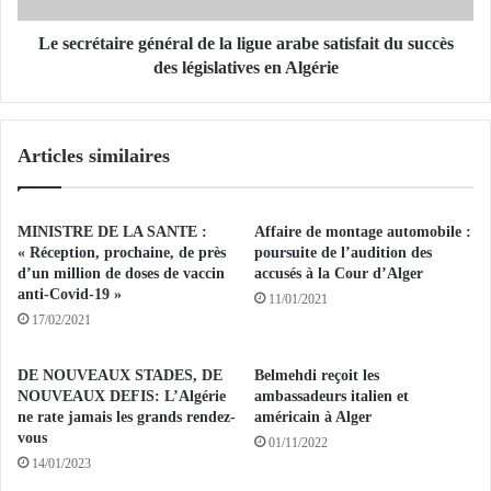
p
a
a
i
Le secrétaire général de la ligue arabe satisfait du succès
r
r
des législatives en Algérie
"
e
J
g
e
é
Articles similaires
u
n
n
é
e
r
A
a
MINISTRE DE LA SANTE :
Affaire de montage automobile :
f
l
« Réception, prochaine, de près
poursuite de l’audition des
r
d
d’un million de doses de vaccin
accusés à la Cour d’Alger
i
anti-Covid-19 »
e
11/01/2021
q
l
17/02/2021
u
a
e
l
DE NOUVEAUX STADES, DE
Belmehdi reçoit les
:
i
NOUVEAUX DEFIS: L’Algérie
ambassadeurs italien et
d
g
ne rate jamais les grands rendez-
américain à Alger
é
u
vous
01/11/2022
m
e
14/01/2023
e
a