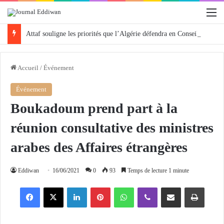
M
Attaf souligne les priorités que l’Algérie défendra en Conseil de sécurité « avec rigueur et engagement »
Accueil
/
Événement
Événement
Boukadoum prend part à la
réunion consultative des ministres
arabes des Affaires étrangères
Eddiwan
16/06/2021
0
93
Temps de lecture 1 minute
Facebook
X
Linkedin
Pinterest
WhatsApp
Viber
Partager par email
Imprimer