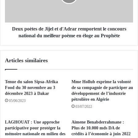
m
o
e
è
n
t
t
e
:
s
Deux poètes de Jijel et d'Adrar remportent le concours
l
d
national du meilleur poème en éloge au Prophète
’
e
a
J
s
i
Articles similaires
s
j
a
e
i
l
n
e
Tenue du salon Sipsa-Afrika
Mme Hollub exprime la volonté
i
t
Food du 30 novembre au 3
de sa compagnie de participer au
s
d
décembre 2023 à Dakar
développement de l’industrie
s
pétrolière en Algérie
'
05/06/2023
e
A
03/07/2022
m
d
e
r
LAGHOUAT : Une approche
Aïmene Benabderrahmane :
n
a
participative pour protéger la
Plus de 10.000 mds DA de
t
r
mémoire nationale en milieu des
crédits à l’économie à juin 2022
d