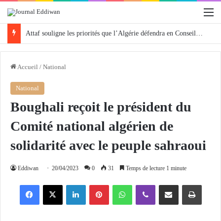
M
Attaf souligne les priorités que l’Algérie défendra en Conseil de sécurité « avec rigueur et engagement »
Accueil
/
National
National
Boughali reçoit le président du
Comité national algérien de
solidarité avec le peuple sahraoui
Eddiwan
20/04/2023
0
31
Temps de lecture 1 minute
Facebook
X
Linkedin
Pinterest
WhatsApp
Viber
Partager par email
Imprimer