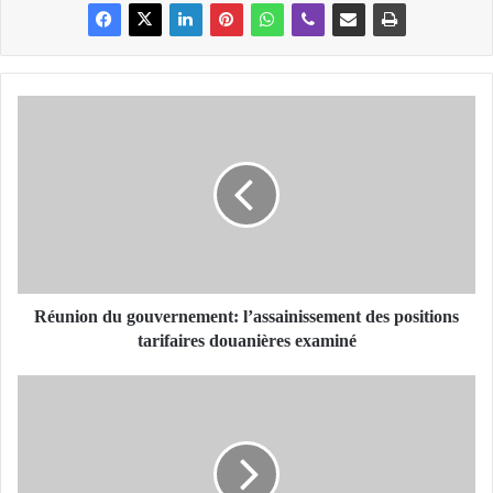
R
é
u
n
i
o
n
d
u
g
Réunion du gouvernement: l’assainissement des positions
o
tarifaires douanières examiné
u
v
D
e
e
r
u
n
x
e
p