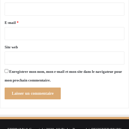
d
t
i
o
i
r
u
o
a
e
n
E-mail
*
n
a
*
i
l
è
d
r
u
Site web
e
m
s
e
e
i
x
l
Enregistrer mon nom, mon e-mail et mon site dans le navigateur pour
a
l
mon prochain commentaire.
m
e
i
u
n
r
é
p
o
è
m
e