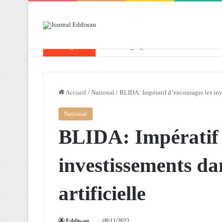
Breaking News
Attaf souligne les priorités que l’Algérie 
Accueil
/
National
/
BLIDA: Impératif d’encourager les inve
National
BLIDA: Impératif 
investissements dan
artificielle
Eddiwan
08/11/2022