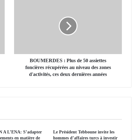
B
O
U
M
E
R
D
E
S
:
BOUMERDES : Plus de 50 assiettes
P
foncières récupérées au niveau des zones
l
d'activités, ces deux dernières années
u
s
d
e
5
0
a
s
A L’ENA: S’adapter
Le Président Tebboune invite les
s
ements en matière de
hommes d’affaires turcs à investir
i