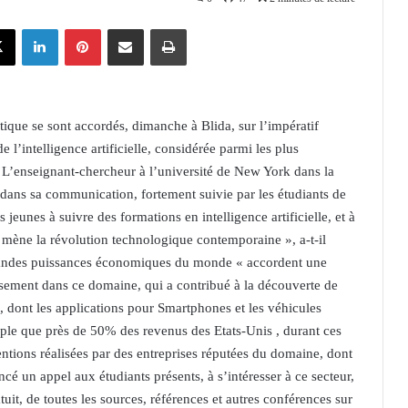
X
Linkedin
Pinterest
Partager par email
Imprimer
tique se sont accordés, dimanche à Blida, sur l’impératif
 l’intelligence artificielle, considérée parmi les plus
. L’enseignant-chercheur à l’université de New York dans la
 dans sa communication, fortement suivie par les étudiants de
eunes à suivre des formations en intelligence artificielle, et à
i mène la révolution technologique contemporaine », a-t-il
s grandes puissances économiques du monde « accordent une
ssement dans ce domaine, qui a contribué à la découverte de
, dont les applications pour Smartphones et les véhicules
exemple que près de 50% des revenus des Etats-Unis , durant ces
entions réalisées par des entreprises réputées du domaine, dont
é un appel aux étudiants présents, à s’intéresser à ce secteur,
 gratuit, de toutes les sources, références et autres conférences sur