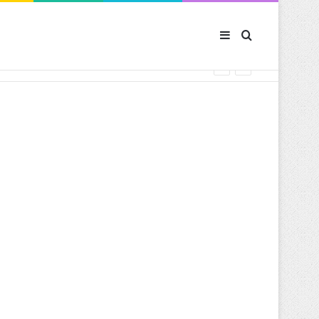
Sidebar (barre latér
Rechercher