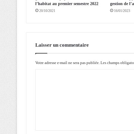
l’habitat au premier semestre 2022
gestion de l’
0
20/10/2021
16/01/2023
a
g
r
i
c
u
Laisser un commentaire
l
t
e
Votre adresse e-mail ne sera pas publiée.
Les champs obligato
u
C
r
s
o
b
m
é
n
m
é
e
f
i
n
c
t
i