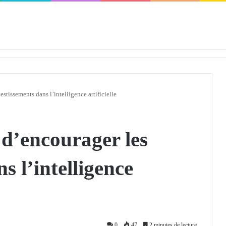
défendra en Conseil de sécurité « avec rigueur et engagement »
stissements dans l’intelligence artificielle
d’encourager les
s l’intelligence
0
47
2 minutes de lecture