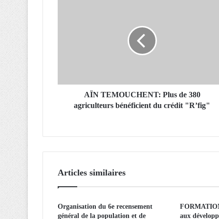
A
Ï
N
T
E
M
O
U
C
H
AÏN TEMOUCHENT: Plus de 380
E
agriculteurs bénéficient du crédit "R’fig"
N
T
:
P
l
u
Articles similaires
s
d
e
Organisation du 6e recensement
FORMATION 
3
général de la population et de
aux développ
8