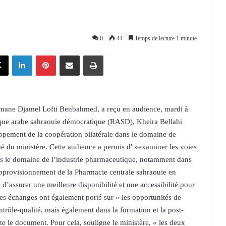
0
44
Temps de lecture 1 minute
X
Linkedin
Pinterest
Partager par email
Imprimer
hmane Djamel Lofti Benbahmed, a reçu en audience, mardi à
lique arabe sahraouie démocratique (RASD), Kheira Bellahi
ppement de la coopération bilatérale dans le domaine de
 du ministère. Cette audience a permis d' »examiner les voies
s le domaine de l’industrie pharmaceutique, notamment dans
approvisionnement de la Pharmacie centrale sahraouie en
 d’assurer une meilleure disponibilité et une accessibilité pour
es échanges ont également porté sur « les opportunités de
trôle-qualité, mais également dans la formation et la post-
te le document. Pour cela, souligne le ministère, « les deux