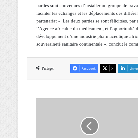
parties sont convenues d’installer un groupe de trava
faciliter les échanges et les déplacements des différe
partenariat ». Les deux parties se sont félicitées, pa
l’Agence africaine du médicament, et l’opportunité d’
développement d’une industrie pharmaceutique africa
souveraineté sanitaire continentale », conclut le co
Partager
Facebook
X
Linke
L
y
n
P
a
n