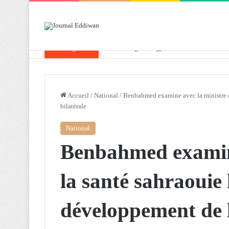
Breaking News
Attaf souligne les priorités que l’Algérie 
Accueil
/
National
/
Benbahmed examine avec la ministre d
bilatérale
National
Benbahmed examine
la santé sahraouie 
développement de 