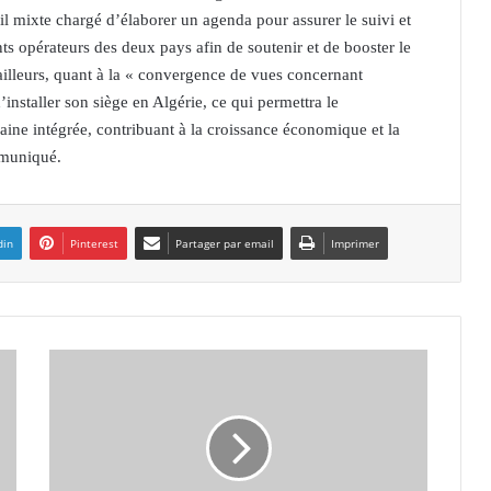
il mixte chargé d’élaborer un agenda pour assurer le suivi et
nts opérateurs des deux pays afin de soutenir et de booster le
r ailleurs, quant à la « convergence de vues concernant
installer son siège en Algérie, ce qui permettra le
ine intégrée, contribuant à la croissance économique et la
mmuniqué.
din
Pinterest
Partager par email
Imprimer
G
U
E
L
M
A