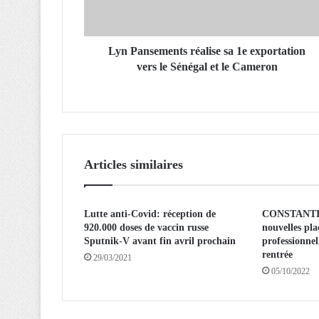
s
e
m
e
Lyn Pansements réalise sa 1e exportation
n
vers le Sénégal et le Cameron
t
s
r
é
a
l
Articles similaires
i
s
e
Lutte anti-Covid: réception de
CONSTANTINE
s
920.000 doses de vaccin russe
nouvelles pla
a
Sputnik-V avant fin avril prochain
professionnel
1
rentrée
29/03/2021
e
05/10/2022
e
x
p