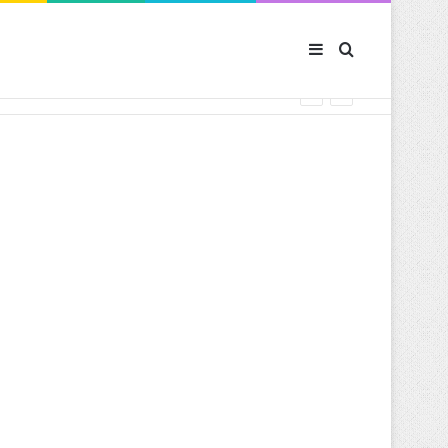
Sidebar (barre latér
Rechercher