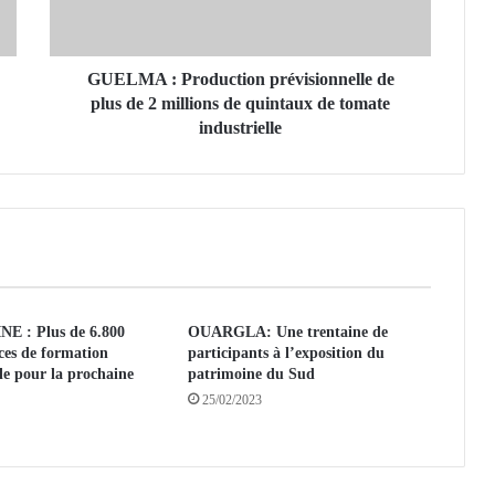
:
P
r
o
GUELMA : Production prévisionnelle de
d
plus de 2 millions de quintaux de tomate
u
industrielle
c
t
i
o
n
p
r
é
 : Plus de 6.800
OUARGLA: Une trentaine de
v
ces de formation
participants à l’exposition du
i
le pour la prochaine
patrimoine du Sud
s
25/02/2023
i
o
n
n