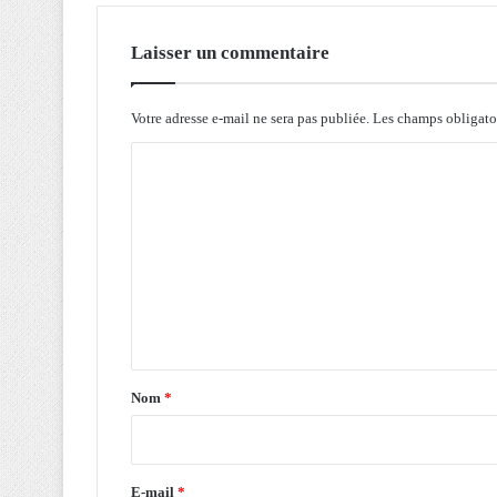
o
r
t
Laisser un commentaire
a
t
i
Votre adresse e-mail ne sera pas publiée.
Les champs obligato
o
C
n
v
o
e
m
r
s
m
l
e
e
n
S
é
t
n
a
é
Nom
*
g
i
a
r
l
e
e
E-mail
*