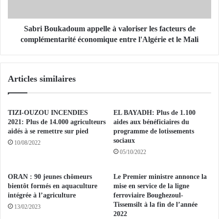
p
u
p
k
e
a
Sabri Boukadoum appelle à valoriser les facteurs de
l
d
complémentarité économique entre l'Algérie et le Mali
d
o
e
u
l
m
Articles similaires
'
a
A
p
l
p
g
e
TIZI-OUZOU INCENDIES
EL BAYADH: Plus de 1.100
é
l
2021: Plus de 14.000 agriculteurs
aides aux bénéficiaires du
r
l
aidés à se remettre sur pied
programme de lotissements
i
sociaux
e
10/08/2022
e
à
05/10/2022
p
v
o
a
ORAN : 90 jeunes chômeurs
Le Premier ministre annonce la
u
l
bientôt formés en aquaculture
mise en service de la ligne
r
o
intégrée à l’agriculture
ferroviaire Boughezoul-
u
r
Tissemsilt à la fin de l’année
13/02/2023
n
i
2022