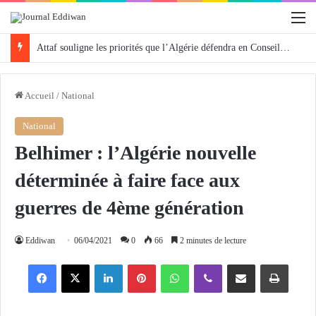
M
Attaf souligne les priorités que l’Algérie défendra en Conseil de sécurité « avec rigueur et engagement »
Accueil
/
National
National
Belhimer : l’Algérie nouvelle
déterminée à faire face aux
guerres de 4ème génération
Eddiwan
06/04/2021
0
66
2 minutes de lecture
Facebook
X
Linkedin
Pinterest
WhatsApp
Viber
Partager par email
Imprimer