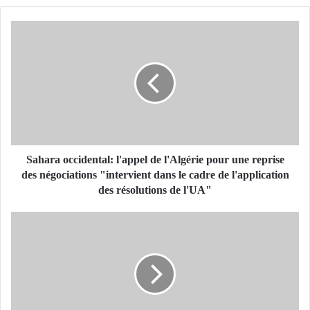
S
a
h
a
r
a
o
c
c
i
Sahara occidental: l'appel de l'Algérie pour une reprise
d
des négociations "intervient dans le cadre de l'application
e
des résolutions de l'UA"
n
t
S
a
a
l
b
:
r
l
i
'
B
a
o