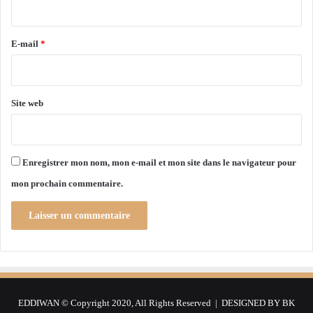
é
i
s
m
r
"
e
i
e
E-mail
*
n
n
t
*
t
a
e
r
r
Site web
i
v
t
i
é
e
é
n
c
Enregistrer mon nom, mon e-mail et mon site dans le navigateur pour
t
o
mon prochain commentaire.
d
n
a
o
n
m
s
i
l
q
e
u
c
e
a
e
EDDIWAN © Copyright 2020, All Rights Reserved | DESIGNED BY
BK
d
n