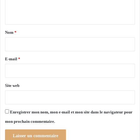
x
g
e
e
n
r
t
a
Nom
*
i
r
e
E-mail
*
*
Site web
Enregistrer mon nom, mon e-mail et mon site dans le navigateur pour
mon prochain commentaire.