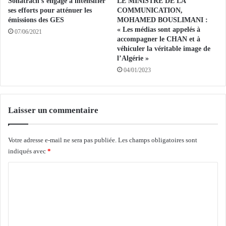
Sonatrach s’engage à intensifier
LE MINISTRE DE LA
d
v
ses efforts pour atténuer les
COMMUNICATION,
a
e
émissions des GES
MOHAMED BOUSLIMANI :
t
l
« Les médias sont appelés à
07/06/2021
t
l
accompagner le CHAN et à
e
e
véhiculer la véritable image de
s
l’Algérie »
a
d
n
04/01/2023
e
t
p
e
l
n
Laisser un commentaire
u
n
s
e
d
l
Votre adresse e-mail ne sera pas publiée.
Les champs obligatoires sont
e
o
indiqués avec
*
1
c
9
a
C
.
l
o
0
e
0
à
m
0
A
m
q
l