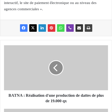
interactif, le site de paiement électronique ou au niveau des
agences commerciales ».
B
A
T
N
A
:
R
é
a
l
BATNA : Réalisation d'une production de dattes de plus
i
de 19.000 qx
s
a
C