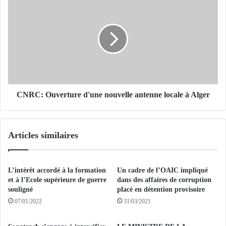
t
N
i
R
o
C
n
:
d
O
'
u
u
v
n
e
e
r
CNRC: Ouverture d'une nouvelle antenne locale à Alger
p
t
r
u
o
r
Articles similaires
d
e
u
d
c
'
t
u
L’intérêt accordé à la formation
Un cadre de l’OAIC impliqué
i
n
et à l’Ecole supérieure de guerre
dans des affaires de corruption
o
e
souligné
placé en détention provisoire
n
n
07/01/2022
31/03/2021
d
o
e
u