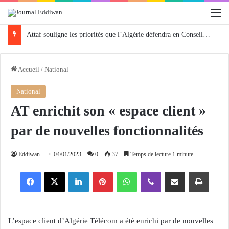
M
Attaf souligne les priorités que l’Algérie défendra en Conseil de sécurité « avec rigueur et engagement »
Accueil
/
National
National
AT enrichit son « espace client »
par de nouvelles fonctionnalités
Eddiwan
04/01/2023
0
37
Temps de lecture 1 minute
Facebook
X
Linkedin
Pinterest
WhatsApp
Viber
Partager par email
Imprimer
L’espace client d’Algérie Télécom a été enrichi par de nouvelles