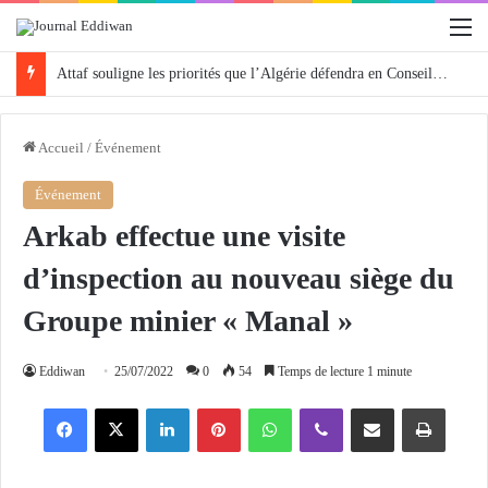
M
Attaf souligne les priorités que l’Algérie défendra en Conseil de sécurité « avec rigueur et engagement »
Accueil
/
Événement
Événement
Arkab effectue une visite
d’inspection au nouveau siège du
Groupe minier « Manal »
Eddiwan
25/07/2022
0
54
Temps de lecture 1 minute
Facebook
X
Linkedin
Pinterest
WhatsApp
Viber
Partager par email
Imprimer