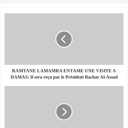
R
A
M
T
A
N
E
L
A
M
RAMTANE LAMAMRA ENTAME UNE VISITE A
A
DAMAS: Il sera reçu par le Président Bachar Al-Assad
M
R
L
A
'
E
i
N
n
T
c
A
e
M
n