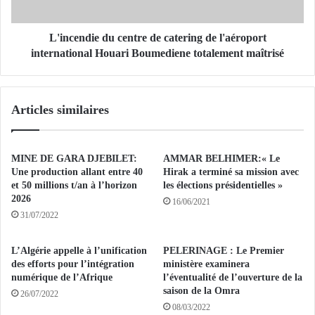
E
d
U
i
N
e
L'incendie du centre de catering de l'aéroport
E
d
international Houari Boumediene totalement maîtrisé
V
u
I
c
S
e
Articles similaires
I
n
T
t
E
r
A
e
MINE DE GARA DJEBILET:
AMMAR BELHIMER:« Le
D
d
Une production allant entre 40
Hirak a terminé sa mission avec
A
e
et 50 millions t/an à l’horizon
les élections présidentielles »
M
2026
c
16/06/2021
A
a
31/07/2022
S
t
:
e
L’Algérie appelle à l’unification
PELERINAGE : Le Premier
I
r
des efforts pour l’intégration
ministère examinera
l
i
numérique de l’Afrique
l’éventualité de l’ouverture de la
s
n
saison de la Omra
26/07/2022
e
g
08/03/2022