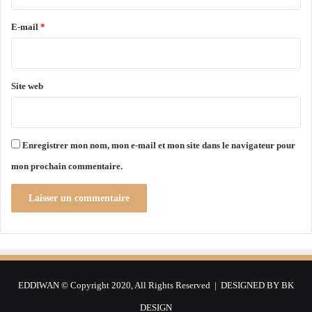
r
c
n
h
e
a
E-mail
*
a
l
*
r
H
A
o
l
u
Site web
-
a
A
r
s
i
s
B
Enregistrer mon nom, mon e-mail et mon site dans le navigateur pour
a
o
mon prochain commentaire.
d
u
m
e
d
i
e
n
e
EDDIWAN © Copyright 2020, All Rights Reserved | DESIGNED BY
BK
t
o
DESIGN