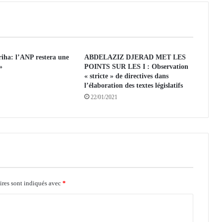
L
E
:
D
e
iha: l’ANP restera une
ABDELAZIZ DJERAD MET LES
s
»
POINTS SUR LES I : Observation
g
« stricte » de directives dans
r
l’élaboration des textes législatifs
o
22/01/2021
u
p
e
s
f
r
a
n
ç
ires sont indiqués avec
*
a
i
s