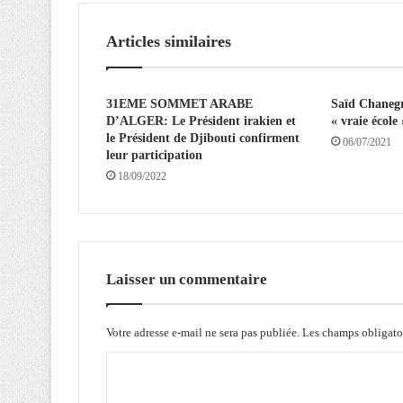
U
L
Articles similaires
A
T
E
31EME SOMMET ARABE
Saïd Chanegr
U
D’ALGER: Le Président irakien et
« vraie école 
R
le Président de Djibouti confirment
S
06/07/2021
leur participation
A
18/09/2022
R
R
E
T
É
S
Laisser un commentaire
:
V
a
Votre adresse e-mail ne sera pas publiée.
Les champs obligato
s
C
t
e
o