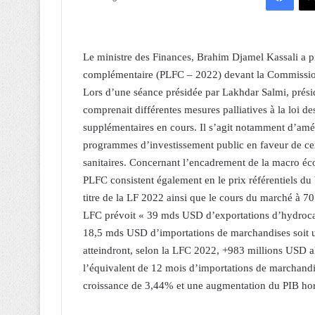
Le ministre des Finances, Brahim Djamel Kassali a pré
complémentaire (PLFC – 2022) devant la Commission
Lors d’une séance présidée par Lakhdar Salmi, présid
comprenait différentes mesures palliatives à la loi d
supplémentaires en cours. Il s’agit notamment d’améli
programmes d’investissement public en faveur de cert
sanitaires. Concernant l’encadrement de la macro éc
PLFC consistent également en le prix référentiels du
titre de la LF 2022 ainsi que le cours du marché à 7
LFC prévoit « 39 mds USD d’exportations d’hydrocar
18,5 mds USD d’importations de marchandises soit 
atteindront, selon la LFC 2022, +983 millions USD a
l’équivalent de 12 mois d’importations de marchandi
croissance de 3,44% et une augmentation du PIB hors