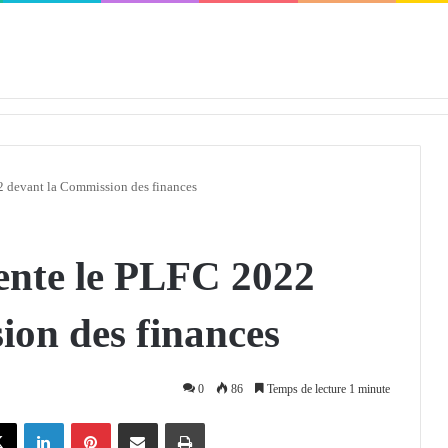
défendra en Conseil de sécurité « avec rigueur et engagement »
2 devant la Commission des finances
ente le PLFC 2022
ion des finances
0
86
Temps de lecture 1 minute
X
Linkedin
Pinterest
Partager par email
Imprimer