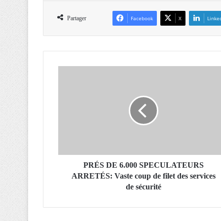
Partager
Facebook
X
Linke
P
R
É
S
D
E
6
.
0
0
PRÉS DE 6.000 SPECULATEURS
0
ARRETÉS: Vaste coup de filet des services
S
de sécurité
P
E
C