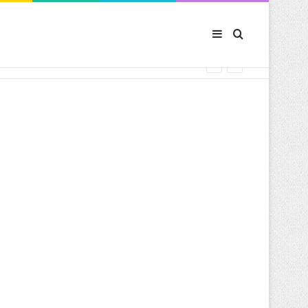
Sidebar (barre latér
Rechercher