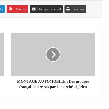
din
Pinterest
Partager par email
Imprimer
M
O
N
T
A
G
E
A
U
T
MONTAGE AUTOMOBILE : Des groupes
O
français intéressés par le marché algérien
M
O
B
I