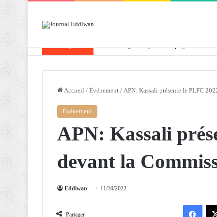
Breaking News
Attaf souligne les priorités que l’Algérie 
Accueil
/
Événement
/
APN: Kassali présente le PLFC 202
Événement
APN: Kassali prés
devant la Commiss
Eddiwan
11/10/2022
Facebook
Partager