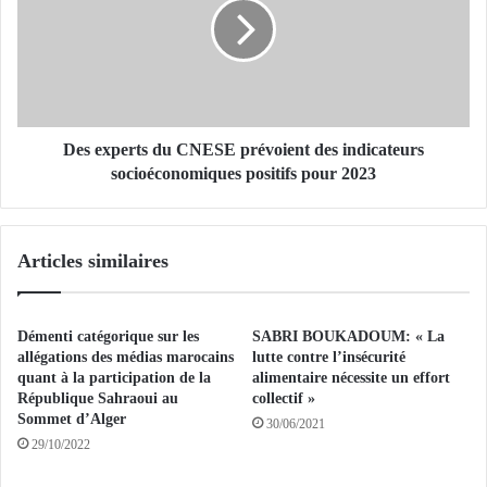
I
e
E
x
:
p
P
e
r
r
o
t
m
s
Des experts du CNESE prévoient des indicateurs
o
d
socioéconomiques positifs pour 2023
u
u
v
C
o
N
Articles similaires
i
E
r
S
l
E
e
p
Démenti catégorique sur les
SABRI BOUKADOUM: « La
d
r
allégations des médias marocains
lutte contre l’insécurité
o
é
quant à la participation de la
alimentaire nécessite un effort
m
République Sahraoui au
collectif »
v
a
Sommet d’Alger
o
30/06/2021
i
i
29/10/2022
n
e