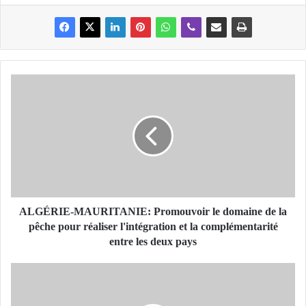
A
L
G
É
R
I
E
-
M
A
ALGÉRIE-MAURITANIE: Promouvoir le domaine de la
U
pêche pour réaliser l'intégration et la complémentarité
R
entre les deux pays
I
T
D
A
e
N
s