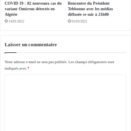
e
n
COVID 19 : 82 nouveaux cas du
Rencontre du Président
d
t
variant Omicron détectés en
Tebboune avec les médias
e
d
Algérie
diffusée ce soir à 21h00
l
e
14/01/2022
01/03/2021
a
s
p
i
ê
n
c
d
Laisser un commentaire
h
i
e
c
p
Votre adresse e-mail ne sera pas publiée.
Les champs obligatoires sont
a
o
indiqués avec
*
t
u
e
C
r
u
r
r
o
é
s
m
a
s
l
m
o
i
c
e
s
i
n
e
o
r
é