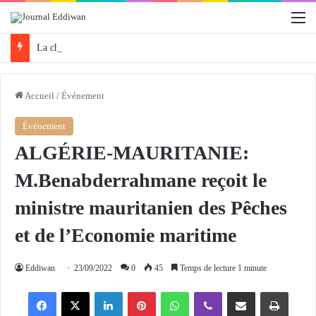
M
La chaine II de la Radio Algérienne organise la 3e édition de «Protégeons nos forêts» ce samedi
Accueil
/
Événement
Événement
ALGÉRIE-MAURITANIE:
M.Benabderrahmane reçoit le
ministre mauritanien des Pêches
et de l’Economie maritime
Eddiwan
23/09/2022
0
45
Temps de lecture 1 minute
Facebook
X
Linkedin
Pinterest
WhatsApp
Viber
Partager par email
Imprimer