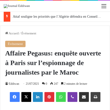
M
Attaf souligne les priorités que l’Algérie défendra en Conseil de sécurité « avec rigueur et engagement »
Accueil
/
Événement
Événement
Affaire Pegasus: enquête ouverte
à Paris sur l’espionnage de
journalistes par le Maroc
Eddiwan
21/07/2021
0
247
2 minutes de lecture
Facebook
X
Linkedin
Pinterest
WhatsApp
Viber
Partager par email
Imprimer