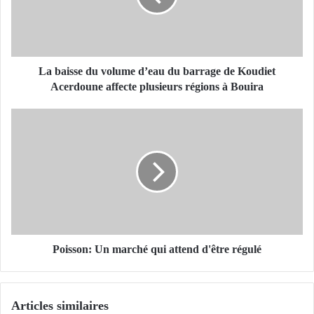
s
s
e
d
u
La baisse du volume d’eau du barrage de Koudiet
v
Acerdoune affecte plusieurs régions à Bouira
o
l
P
u
o
m
i
e
s
d
s
’
o
e
n
a
:
u
U
d
n
Poisson: Un marché qui attend d'être régulé
u
m
b
a
a
r
Articles similaires
r
c