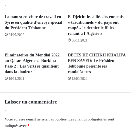
r
h
a
é
g
q
Lamamra en visite de travail en
El Djeich: les alliés des ennemis
e
u
Syrie en qualité d’envoyé spécial
« traditionnels » du pays ont
d
i
du Président Tebboune
coupé « le dernier le fil les
e
reliant à l’Algérie »
a
24/07/2022
K
t
06/11/2021
o
t
u
e
Eliminatoires du Mondial 2022
DECES DE CHEIKH KHALIFA
d
n
au Qatar- Algérie 2- Burkina
BEN ZAYED: Le Président
i
d
Faso 2 : Les Verts se qualifient
Tebboune présente ses
e
d
dans la douleur !
condoléances
t
'
16/11/2021
13/05/2022
A
ê
c
t
e
r
r
Laisser un commentaire
e
d
r
o
é
Votre adresse e-mail ne sera pas publiée.
Les champs obligatoires sont
u
g
n
indiqués avec
*
u