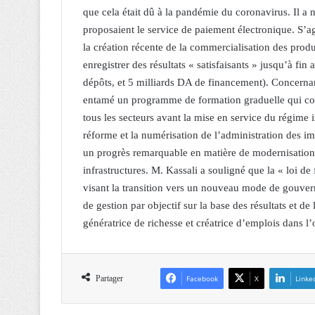
que cela était dû à la pandémie du coronavirus. Il a
proposaient le service de paiement électronique. S’ag
la création récente de la commercialisation des produ
enregistrer des résultats « satisfaisants » jusqu’à f
dépôts, et 5 milliards DA de financement). Concernant
entamé un programme de formation graduelle qui conce
tous les secteurs avant la mise en service du régime 
réforme et la numérisation de l’administration des imp
un progrès remarquable en matière de modernisation e
infrastructures. M. Kassali a souligné que la « loi d
visant la transition vers un nouveau mode de gouvern
de gestion par objectif sur la base des résultats et d
génératrice de richesse et créatrice d’emplois dans l’
Partager
Facebook
X
Linke