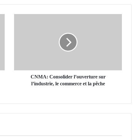
C
N
M
A
:
C
o
n
s
o
CNMA: Consolider l’ouverture sur
l
l’industrie, le commerce et la pêche
i
d
e
r
l
’
o
u