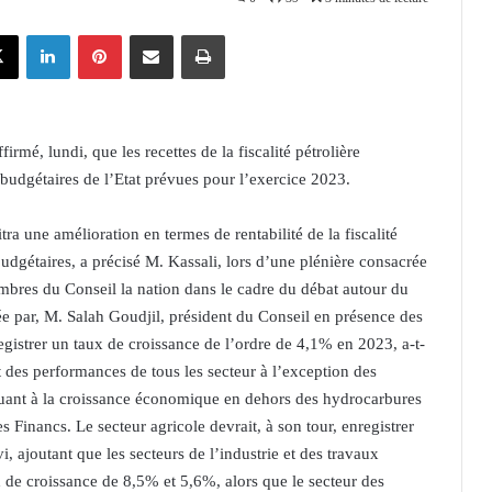
X
Linkedin
Pinterest
Partager par email
Imprimer
rmé, lundi, que les recettes de la fiscalité pétrolière
 budgétaires de l’Etat prévues pour l’exercice 2023.
tra une amélioration en termes de rentabilité de la fiscalité
budgétaires, a précisé M. Kassali, lors d’une plénière consacrée
mbres du Conseil la nation dans le cadre du débat autour du
ée par, M. Salah Goudjil, président du Conseil en présence des
strer un taux de croissance de l’ordre de 4,1% en 2023, a-t-
at des performances de tous les secteur à l’exception des
 Quant à la croissance économique en dehors des hydrocarbures
s Financs. Le secteur agricole devrait, à son tour, enregistrer
, ajoutant que les secteurs de l’industrie et des travaux
x de croissance de 8,5% et 5,6%, alors que le secteur des