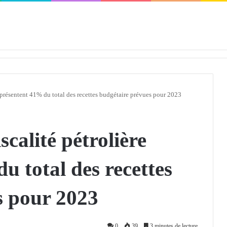
défendra en Conseil de sécurité « avec rigueur et engagement »
 représentent 41% du total des recettes budgétaire prévues pour 2023
iscalité pétrolière
u total des recettes
s pour 2023
0
39
3 minutes de lecture