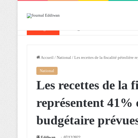
Breaking News
Attaf souligne les priorités que l’Algérie 
Accueil
/
National
/
Les recettes de la fiscalité pétrolière
National
Les recettes de la f
représentent 41% d
budgétaire prévue
Eddiwan
07/12/2022