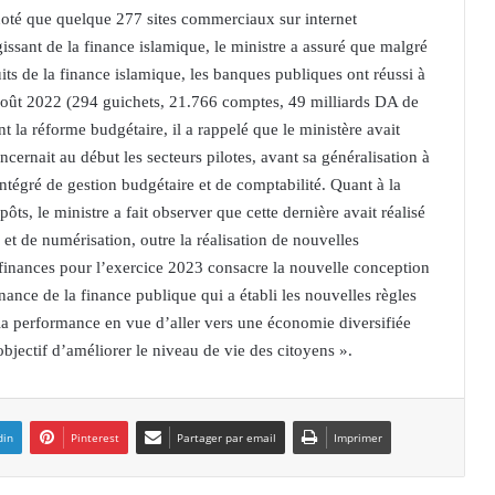
 noté que quelque 277 sites commerciaux sur internet
issant de la finance islamique, le ministre a assuré que malgré
its de la finance islamique, les banques publiques ont réussi à
in août 2022 (294 guichets, 21.766 comptes, 49 milliards DA de
 la réforme budgétaire, il a rappelé que le ministère avait
rnait au début les secteurs pilotes, avant sa généralisation à
intégré de gestion budgétaire et de comptabilité. Quant à la
ôts, le ministre a fait observer que cette dernière avait réalisé
t de numérisation, outre la réalisation de nouvelles
e finances pour l’exercice 2023 consacre la nouvelle conception
ance de la finance publique qui a établi les nouvelles règles
e la performance en vue d’aller vers une économie diversifiée
objectif d’améliorer le niveau de vie des citoyens ».
din
Pinterest
Partager par email
Imprimer