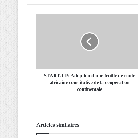
S
T
A
R
T
-
U
P
:
A
START-UP: Adoption d'une feuille de route
d
africaine constitutive de la coopération
o
continentale
p
t
i
o
n
Articles similaires
d
'