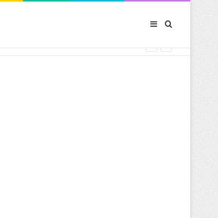
Sidebar (barre latér
Rechercher