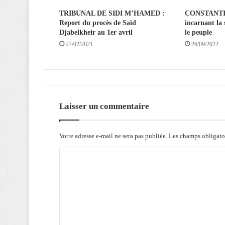
u
TRIBUNAL DE SIDI M’HAMED :
CONSTANTIN
n
Report du procès de Saïd
incarnant la 
e
Djabelkheir au 1er avril
le peuple
f
27/02/2021
26/09/2022
e
u
i
l
l
e
Laisser un commentaire
d
e
r
Votre adresse e-mail ne sera pas publiée.
Les champs obligato
o
u
C
t
o
e
a
m
f
m
r
i
e
c