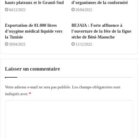
r
n
hauts plateaux et le Grand-Sud
d’organismes de la conformité
s
t
04/12/2022
26/04/2022
d
:
e
E
Exportation de 81.000 litres
BEJAIA : Forte affluence à
l
x
d’oxygène médical liquide vers
l’ouverture de la fête de la figue
a
a
la Tunisie
sèche de Béni-Maouche
d
m
30/04/2021
11/12/2022
i
e
s
n
t
d
r
e
Laisser un commentaire
i
p
b
r
u
o
Votre adresse e-mail ne sera pas publiée.
Les champs obligatoires sont
t
j
indiqués avec
*
i
e
C
o
t
n
s
o
e
d
m
t
e
d
d
m
e