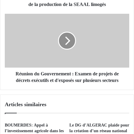
o
de la production de la SEAAL limogés
n
d
R
e
é
l
u
'
n
A
i
E
o
P
n
:
d
l
u
e
G
Réunion du Gouvernement : Examen de projets de
s
o
décrets exécutifs et d'exposés sur plusieurs secteurs
d
u
i
v
r
e
Articles similaires
e
r
c
n
t
e
e
m
BOUMERDES: Appel à
Le DG d’ALGERAC plaide pour
u
e
l’investissement agricole dans les
la création d’un réseau national