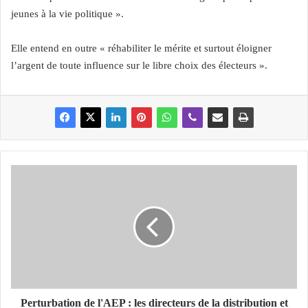
jeunes à la vie politique ».
Elle entend en outre « réhabiliter le mérite et surtout éloigner
l’argent de toute influence sur le libre choix des électeurs ».
P
e
r
t
u
r
b
a
t
i
Perturbation de l'AEP : les directeurs de la distribution et