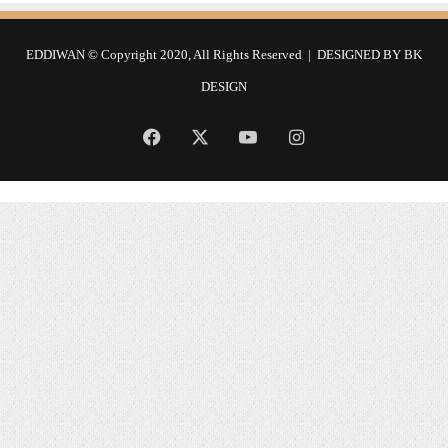
e
r
c
EDDIWAN © Copyright 2020, All Rights Reserved | DESIGNED BY
BK
h
DESIGN
e
r
Facebook
X
YouTube
Instagram
: