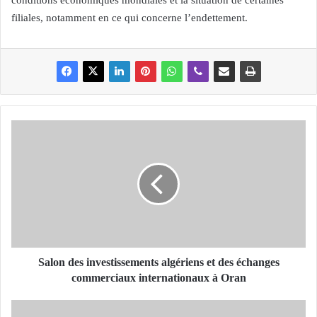
conditions économiques mondiales et la situation de certaines
filiales, notamment en ce qui concerne l’endettement.
S
a
l
o
n
d
e
s
i
n
Salon des investissements algériens et des échanges
v
commerciaux internationaux à Oran
e
s
M