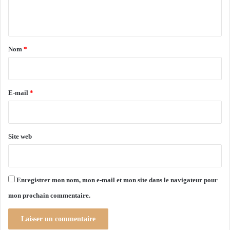
i
a
n
n
y
t
s
t
e
m
a
Nom
*
r
e
n
r
i
a
c
r
t
r
e
i
E-mail
*
e
o
d
*
n
i
a
e
u
Site web
t
x
j
à
e
O
u
r
d
Enregistrer mon nom, mon e-mail et mon site dans le navigateur pour
a
i
mon prochain commentaire.
n