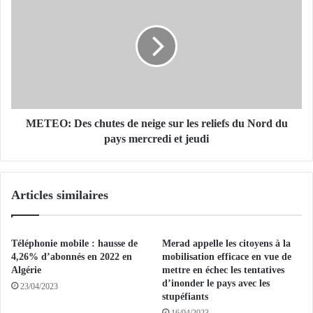
t
E
i
T
s
E
s
O
e
:
m
D
e
e
n
s
t
c
METEO: Des chutes de neige sur les reliefs du Nord du
s
h
pays mercredi et jeudi
a
u
l
t
g
e
Articles similaires
é
s
r
d
i
e
e
n
Téléphonie mobile : hausse de
Merad appelle les citoyens à la
n
e
4,26% d’abonnés en 2022 en
mobilisation efficace en vue de
s
i
Algérie
mettre en échec les tentatives
e
d’inonder le pays avec les
g
23/04/2023
stupéfiants
t
e
d