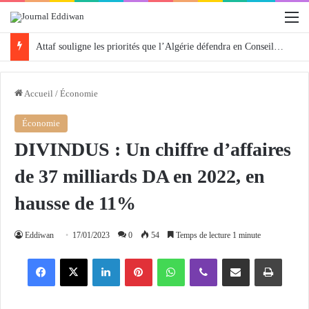
M
Attaf souligne les priorités que l’Algérie défendra en Conseil de sécurité « avec rigueur et engagement »
Accueil
/
Économie
Économie
DIVINDUS : Un chiffre d’affaires
de 37 milliards DA en 2022, en
hausse de 11%
Eddiwan
17/01/2023
0
54
Temps de lecture 1 minute
Facebook
X
Linkedin
Pinterest
WhatsApp
Viber
Partager par email
Imprimer