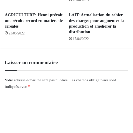
s
16/04/2023
e
u
s
r
AGRICULTURE: Henni prévoit
LAIT: Actualisation du cahier
é
l
une récolte record en matière de
des charges pour augmenter la
c
e
céréales
production et améliorer la
h
s
distribution
23/05/2022
a
r
17/04/2022
n
e
g
l
e
i
s
Laisser un commentaire
e
c
f
o
s
Votre adresse e-mail ne sera pas publiée.
Les champs obligatoires sont
m
d
indiqués avec
*
m
u
e
N
C
r
o
c
r
o
i
d
m
a
d
m
u
u
x
p
e