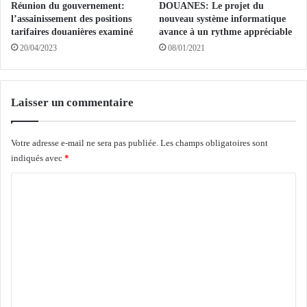
Réunion du gouvernement:
DOUANES: Le projet du
u
r
l’assainissement des positions
nouveau système informatique
n
c
tarifaires douanières examiné
avance à un rythme appréciable
c
e
20/04/2023
08/01/2021
o
r
n
l
s
e
e
s
Laisser un commentaire
i
c
l
a
s
p
Votre adresse e-mail ne sera pas publiée.
Les champs obligatoires sont
u
a
indiqués avec
*
p
c
C
é
i
r
t
o
i
é
m
e
s
u
n
m
r
a
e
t
n
i
o
t