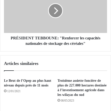
e
É
t
S
d
I
e
D
l
E
o
N
i
T
s
T
PRÉSIDENT TEBBOUNE: "Renforcer les capacités
u
E
nationales de stockage des céréales"
r
B
l
B
a
O
Articles similaires
c
U
r
N
é
E
a
:
Le Brut de l’Opep au plus haut
Troisième assiette foncière de
t
"
niveau depuis prés de 11 mois
plus de 227.000 hectares destinée
i
R
à l’investissement agricole dans
12/01/2021
o
les wilayas du sud
e
n
n
08/05/2023
d
f
'
o