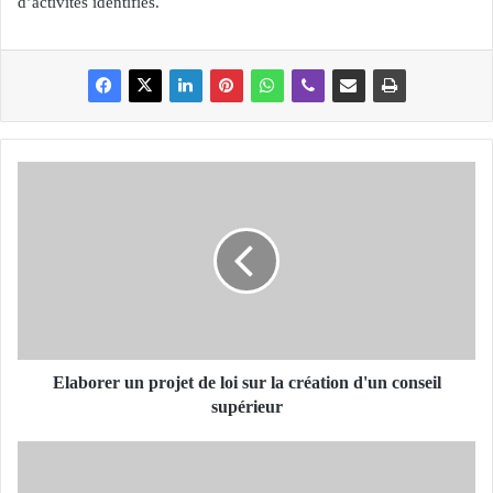
d’activités identifiés.
E
l
a
b
o
r
e
r
u
n
Elaborer un projet de loi sur la création d'un conseil
p
supérieur
r
o
P
j
R