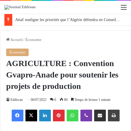
M
Attaf souligne les priorités que l’Algérie défendra en Conseil de sécurité « avec rigueur et engagement »
Accueil
/
Économie
Économie
AGRICULTURE : Convention
Gvapro-Anade pour soutenir les
projets de production
Eddiwan
06/07/2022
0
80
Temps de lecture 1 minute
Facebook
X
Linkedin
Pinterest
WhatsApp
Viber
Partager par email
Imprimer