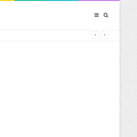
Sidebar (barre latér
Rechercher