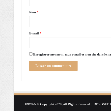
r
t
l
a
e
Nom
*
s
i
p
r
a
r
e
E-mail
*
a
*
d
i
g
Enregistrer mon nom, mon e-mail et mon site dans le 
m
e
s
r
é
g
l
e
m
EDDIWAN © Copyright 2020, All Rights Reserved | DESIGNED
e
n