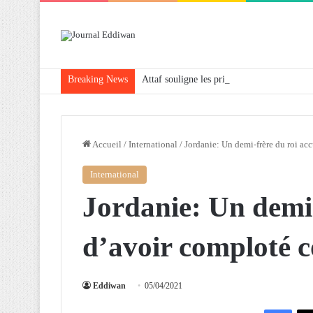
Breaking News
Attaf souligne les priorités que l’Algérie 
Accueil
/
International
/
Jordanie: Un demi-frère du roi ac
International
Jordanie: Un demi-
d’avoir comploté c
Eddiwan
05/04/2021
Facebook