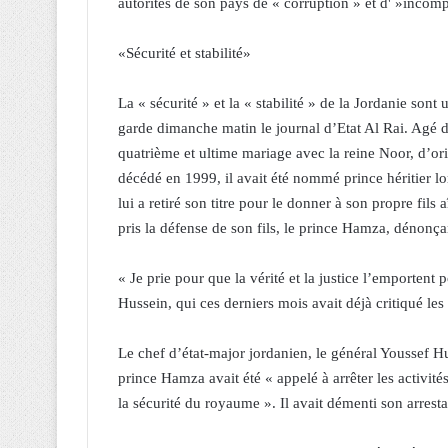
autorités de son pays de « corruption » et d' »incom
«Sécurité et stabilité»
La « sécurité » et la « stabilité » de la Jordanie sont
garde dimanche matin le journal d’Etat Al Rai. Agé d
quatrième et ultime mariage avec la reine Noor, d’o
décédé en 1999, il avait été nommé prince héritier lo
lui a retiré son titre pour le donner à son propre fils
pris la défense de son fils, le prince Hamza, dénonç
« Je prie pour que la vérité et la justice l’emportent 
Hussein, qui ces derniers mois avait déjà critiqué les
Le chef d’état-major jordanien, le général Youssef H
prince Hamza avait été « appelé à arrêter les activités 
la sécurité du royaume ». Il avait démenti son arresta