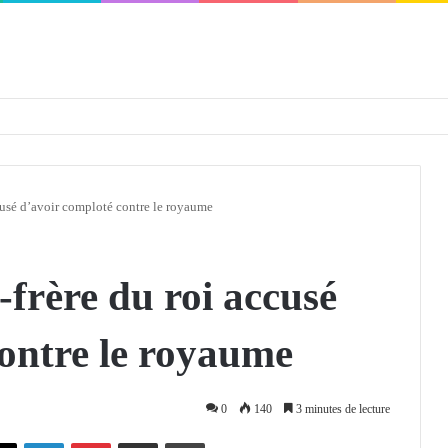
défendra en Conseil de sécurité « avec rigueur et engagement »
cusé d’avoir comploté contre le royaume
frère du roi accusé
ontre le royaume
0
140
3 minutes de lecture
X
Linkedin
Pinterest
Partager par email
Imprimer