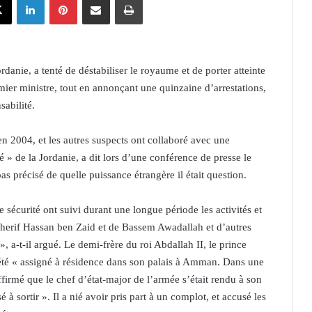
danie, a tenté de déstabiliser le royaume et de porter atteinte
mier ministre, tout en annonçant une quinzaine d’arrestations,
abilité.
 en 2004, et les autres suspects ont collaboré avec une
té » de la Jordanie, a dit lors d’une conférence de presse le
s précisé de quelle puissance étrangère il était question.
e sécurité ont suivi durant une longue période les activités et
erif Hassan ben Zaid et de Bassem Awadallah et d’autres
e », a-t-il argué. Le demi-frère du roi Abdallah II, le prince
été « assigné à résidence dans son palais à Amman. Dans une
irmé que le chef d’état-major de l’armée s’était rendu à son
sé à sortir ». Il a nié avoir pris part à un complot, et accusé les