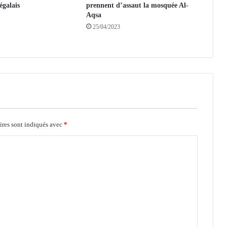
égalais
prennent d’assaut la mosquée Al-
c
Aqsa
i
25/04/2023
d
e
n
t
s
m
a
l
g
r
ires sont indiqués avec
*
é
l
e
h
u
i
s
c
l