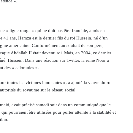
pétence ».
 une « ligne rouge » qui ne doit pas être franchie, a mis en
e 41 ans, Hamza est le dernier fils du roi Hussein, né d’un
rigine américaine. Conformément au souhait de son père,
rsque Abdallah II était devenu roi. Mais, en 2004, ce dernier
 aîné, Hussein. Dans une réaction sur Twitter, la reine Noor a
ant des « calomnies ».
pour toutes les victimes innocentes », a ajouté la veuve du roi
 autorités du royaume sur le réseau social.
uneiti, avait précisé samedi soir dans un communiqué que le
qui pourraient être utilisées pour porter atteinte à la stabilité et
tion.