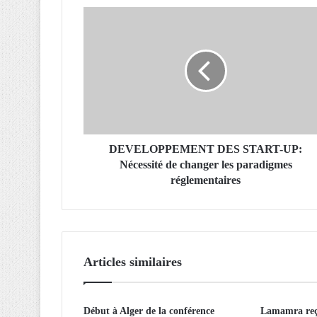
D
E
V
E
L
O
P
P
E
M
DEVELOPPEMENT DES START-UP:
E
Nécessité de changer les paradigmes
N
réglementaires
T
D
E
S
S
Articles similaires
T
A
R
Début à Alger de la conférence
Lamamra reçu
T