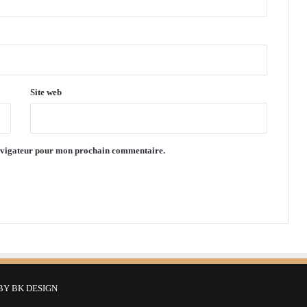
o
s
!
Site web
navigateur pour mon prochain commentaire.
 BY
BK DESIGN