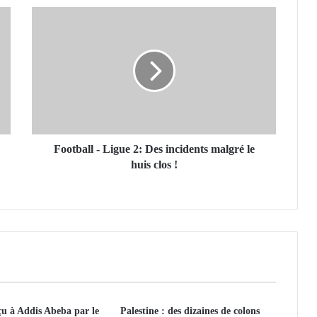
F
o
o
t
b
a
l
l
-
L
Football - Ligue 2: Des incidents malgré le
i
huis clos !
g
u
e
2
:
D
e
s
i
 à Addis Abeba par le
Palestine : des dizaines de colons
n