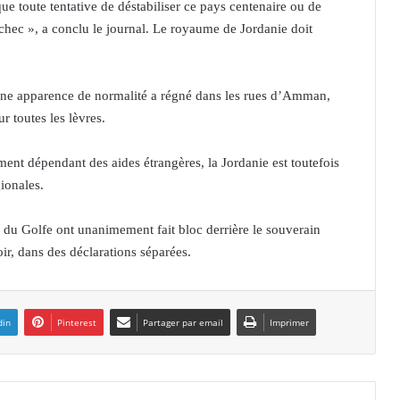
que toute tentative de déstabiliser ce pays centenaire ou de
échec », a conclu le journal. Le royaume de Jordanie doit
une apparence de normalité a régné dans les rues d’Amman,
 toutes les lèvres.
ment dépendant des aides étrangères, la Jordanie est toutefois
ionales.
du Golfe ont unanimement fait bloc derrière le souverain
ir, dans des déclarations séparées.
din
Pinterest
Partager par email
Imprimer