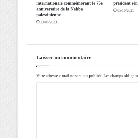
internationale commémorant le 75e
président sén
-
anniversaire de la Nakba
U
05/10/2021
palestinienne
P
23/05/2023
:
N
é
c
e
s
Laisser un commentaire
s
i
t
Votre adresse e-mail ne sera pas publiée.
Les champs obligato
é
C
d
e
o
c
m
h
a
m
n
e
g
n
e