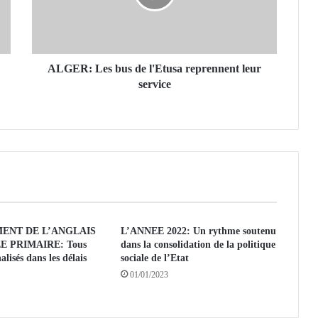
:
L
e
s
b
ALGER: Les bus de l'Etusa reprennent leur
u
service
s
d
e
l
'
E
t
u
s
ENT DE L’ANGLAIS
L’ANNEE 2022: Un rythme soutenu
a
E PRIMAIRE: Tous
dans la consolidation de la politique
r
nalisés dans les délais
sociale de l’Etat
e
01/01/2023
p
r
e