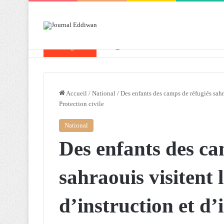
Breaking News
Attaf souligne les priorités que l’Algérie 
Accueil
/
National
/
Des enfants des camps de réfugiés sahra
Protection civile
National
Des enfants des ca
sahraouis visitent 
d’instruction et d’