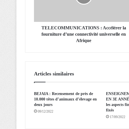
O
M
M
U
N
TELECOMMUNICATIONS : Accélérer la
I
fourniture d’une connectivité universelle en
C
Afrique
A
T
I
O
N
Articles similaires
S
:
A
BEJAIA : Recensement de près de
ENSEIGNEM
c
10.000 têtes d’animaux d’élevage en
EN 3E ANNÉ
c
deux jours
les aspects fi
é
fixés
09/12/2022
l
17/09/2022
é
r