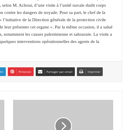
selon M. Achour, d’une visite à l’unité navale dudit corps
ion contre les dangers de noyade. Pour sa part, le chef de la
’initiative de la Direction générale de la protection civile
de leur présenter cet organe ». Par la même occasion, il a salué
es, notamment les causes palestinienne et sahraouie. La visite a
quelques interventions opérationnelles des agents de la
din
Pinterest
Partager par email
Imprimer
A
L
G
E
R