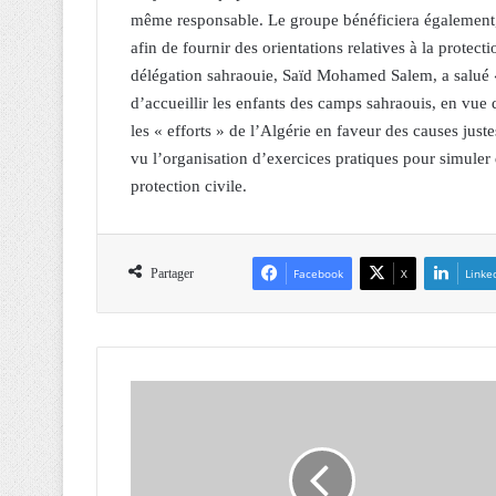
même responsable. Le groupe bénéficiera également, 
afin de fournir des orientations relatives à la protect
délégation sahraouie, Saïd Mohamed Salem, a salué « l
d’accueillir les enfants des camps sahraouis, en vue 
les « efforts » de l’Algérie en faveur des causes just
vu l’organisation d’exercices pratiques pour simuler 
protection civile.
Partager
Facebook
X
Linke
T
E
L
E
C