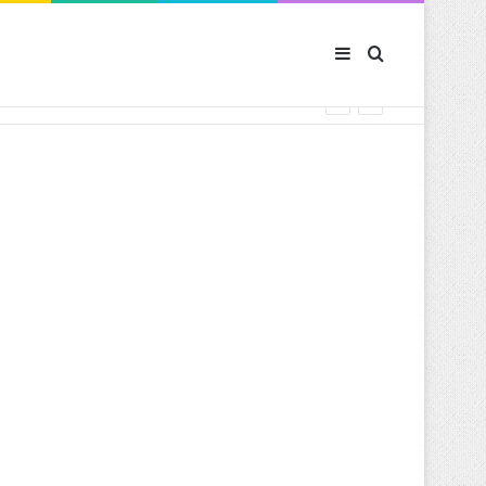
Sidebar (barre latér
Rechercher