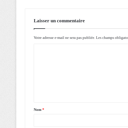
e
r
l
a
Laisser un commentaire
f
o
u
Votre adresse e-mail ne sera pas publiée.
Les champs obligato
r
C
n
i
o
t
m
u
r
m
e
e
d
n
’
u
t
n
a
e
Nom
*
c
i
o
r
n